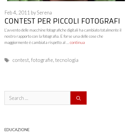
Feb 4, 2011
by
Serena
CONTEST PER PICCOLI FOTOGRAFI
L’avvento delle macchine fotografiche digitali ha cambiato totalmente il
nostro rapporto con la fotografia. E forse una delle cose che
maggiormente è cambiata rispetto al …
continua
Tags
contest
,
fotografie
,
tecnologia
Search
for:
EDUCAZIONE