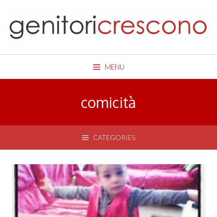
Skip
to
content
MENU
comicità
CATEGORIES