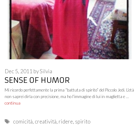
Dec 5, 2011
by
Silvia
SENSE OF HUMOR
Mi ricordo perfettamente la prima “battuta di spirito” del Piccolo Jedi. L’età
non saprei dirla con precisione, ma ho l’immagine di lui in maglietta e …
continua
Tags
comicità
,
creatività
,
ridere
,
spirito