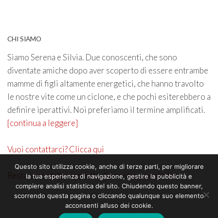
CHI SIAMO
Siamo Serena e Silvia. Due conoscenti, che sono
diventate amiche dopo aver scoperto di essere entrambe
mamme di figli altamente energetici, che hanno travolto
le nostre vite come un ciclone, e che pochi esiterebbero a
definire iperattivi. Noi preferiamo il termine amplificati.
[continua a leggere]
Vuoi contattarci? Clicca qui
Questo sito utilizza cookie, anche di terze parti, per migliorare
Resta in contatto. Iscriviti alla nostra newsletter
la tua esperienza di navigazione, gestire la pubblicità e
compiere analisi statistica del sito. Chiudendo questo banner,
scorrendo questa pagina o cliccando qualunque suo elemento
acconsenti all’uso dei cookie.