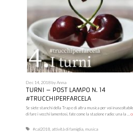
Dec 14, 2018
by
Anna
TURNI – POST LAMPO N. 14
#TRUCCHIPERFARCELA
Se siete stanchi della Trap e di altra musica per voi inascoltabil
di fare i vecchi lamentosi, fate come la stazione radio: una la …
c
Tags
#cal2018
,
attività di famiglia
,
musica