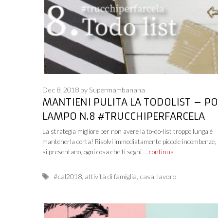
Dec 8, 2018
by
Supermambanana
MANTIENI PULITA LA TODOLIST – P
LAMPO N.8 #TRUCCHIPERFARCELA
La strategia migliore per non avere la to-do-list troppo lunga è
mantenerla corta! Risolvi immediatamente piccole incombenze,
si presentano, ogni cosa che ti segni …
continua
Tags
#cal2018
,
attività di famiglia
,
casa
,
lavoro