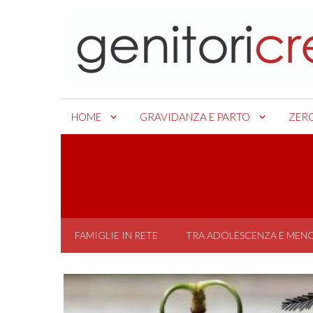
Skip
to
content
HOME
GRAVIDANZA E PARTO
ZER
FAMIGLIE IN RETE
TRA ADOLESCENZA E MEN