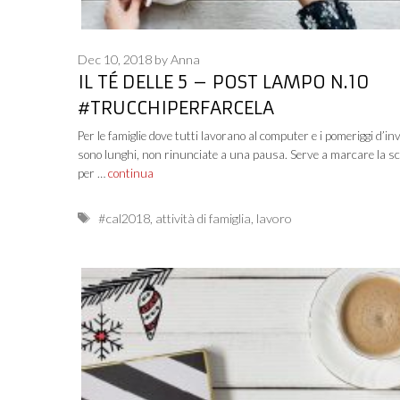
Dec 10, 2018
by
Anna
IL TÉ DELLE 5 – POST LAMPO N.10
#TRUCCHIPERFARCELA
Per le famiglie dove tutti lavorano al computer e i pomeriggi d’in
sono lunghi, non rinunciate a una pausa. Serve a marcare la s
per …
continua
Tags
#cal2018
,
attività di famiglia
,
lavoro