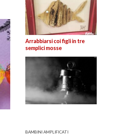
Arrabbiarsi coi figli in tre
semplici mosse
BAMBINI AMPLIFICATI