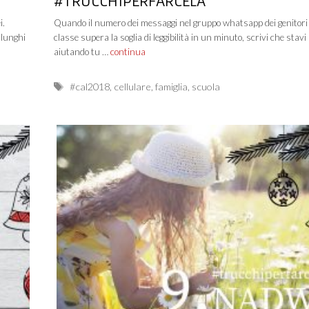
#TRUCCHIPERFARCELA
i.
Quando il numero dei messaggi nel gruppo whatsapp dei genitori 
 lunghi
classe supera la soglia di leggibilità in un minuto, scrivi che stavi
aiutando tu …
continua
Tags
#cal2018
,
cellulare
,
famiglia
,
scuola