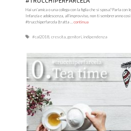
#TRUCCHIPERFARCELA
Hai un’amica o una collega con la figlia che si sposa? Parla con le
Infanzia e adolescenza, all’improvviso, non ti sembreranno così
#trucchiperfarcela (tratta …
continua
Tags
#cal2018
,
crescita
,
genitori
,
indipendenza