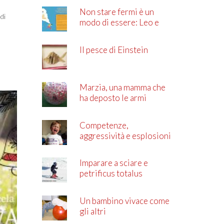
Non stare fermi è un
di
modo di essere: Leo e
l’ADHD
Il pesce di Einstein
Marzia, una mamma che
ha deposto le armi
Competenze,
aggressività e esplosioni
di rabbia
Imparare a sciare e
petrificus totalus
Un bambino vivace come
gli altri