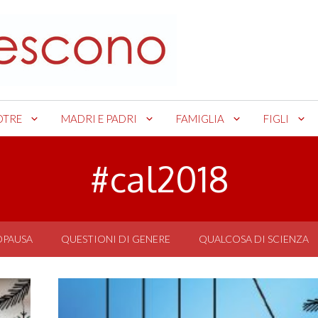
OTRE
MADRI E PADRI
FAMIGLIA
FIGLI
#cal2018
OPAUSA
QUESTIONI DI GENERE
QUALCOSA DI SCIENZA