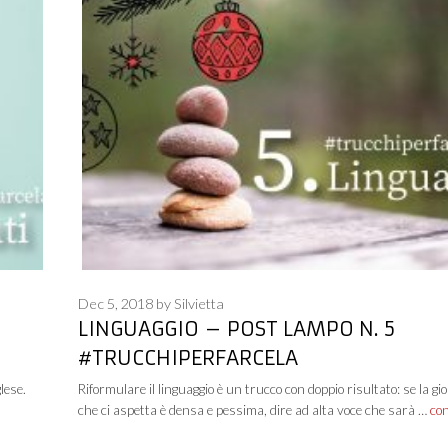
Dec 5, 2018
by
Silvietta
LINGUAGGIO – POST LAMPO N. 5
#TRUCCHIPERFARCELA
lese.
Riformulare il linguaggio è un trucco con doppio risultato: se la gi
che ci aspetta è densa e pessima, dire ad alta voce che sarà …
co