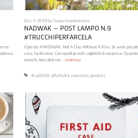
Dec 9, 2018
by
Supermambanana
NADWAK – POST LAMPO N.9
#TRUCCHIPERFARCELA
verno
Operate il NADWAK. Not A Day Without A Kiss. Se avete piccolet
cadenza
casa, facilissimo. Con quelli grandi, coglieteli di sorpresa. Quando
manchi, beccateli nel …
continua
Tags
#cal2018
,
affettività
,
emozioni
,
genitori