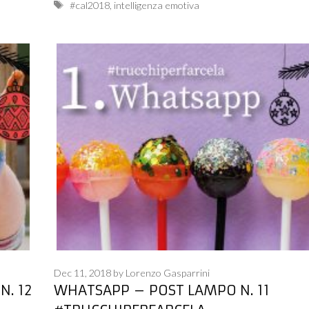
Tags
#cal2018
,
intelligenza emotiva
Dec 11, 2018
by
Lorenzo Gasparrini
N. 12
WHATSAPP – POST LAMPO N. 11