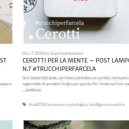
Dec 7, 2018
by
Supermambanana
OST
CEROTTI PER LA MENTE – POST LAMP
N.7 #TRUCCHIPERFARCELA
Se ci siamo fatti male, corriamo a prendere un cerotto, nessuno s
 appena
sognerebbe di prenderci in giro per questo. Per i malesseri che n
…
continua
Tags
#cal2018
,
benessere psicologico
,
intelligenza emotiva