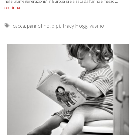
nelle ultime generazioni? In Europa si è alzata dall’anno e mezzo …
continua
Tags
cacca
,
pannolino
,
pipì
,
Tracy Hogg
,
vasino