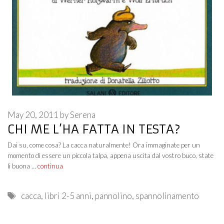
May 20, 2011
by
Serena
CHI ME L’HA FATTA IN TESTA?
Dai su, come cosa? La cacca naturalmente! Ora immaginate per un
momento di essere un piccola talpa, appena uscita dal vostro buco, state
li buona …
continua
Tags
cacca
,
libri 2-5 anni
,
pannolino
,
spannolinamento