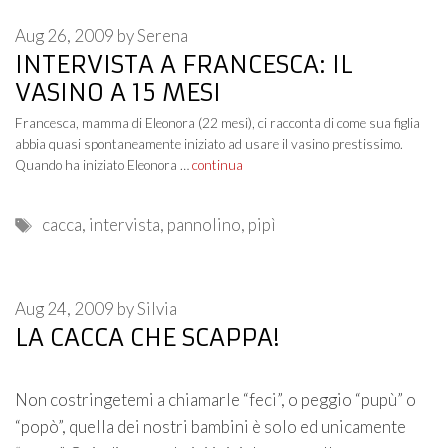
Aug 26, 2009
by
Serena
INTERVISTA A FRANCESCA: IL
VASINO A 15 MESI
Francesca, mamma di Eleonora (22 mesi), ci racconta di come sua figlia
abbia quasi spontaneamente iniziato ad usare il vasino prestissimo.
Quando ha iniziato Eleonora …
continua
Tags
cacca
,
intervista
,
pannolino
,
pipì
Aug 24, 2009
by
Silvia
LA CACCA CHE SCAPPA!
Non costringetemi a chiamarle “feci”, o peggio “pupù” o
“popò”, quella dei nostri bambini è solo ed unicamente