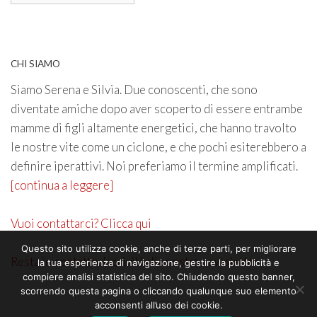
CHI SIAMO
Siamo Serena e Silvia. Due conoscenti, che sono
diventate amiche dopo aver scoperto di essere entrambe
mamme di figli altamente energetici, che hanno travolto
le nostre vite come un ciclone, e che pochi esiterebbero a
definire iperattivi. Noi preferiamo il termine amplificati.
[continua a leggere]
Vuoi contattarci? Clicca qui
Questo sito utilizza cookie, anche di terze parti, per migliorare
Resta in contatto. Iscriviti alla nostra newsletter
la tua esperienza di navigazione, gestire la pubblicità e
compiere analisi statistica del sito. Chiudendo questo banner,
scorrendo questa pagina o cliccando qualunque suo elemento
acconsenti all’uso dei cookie.