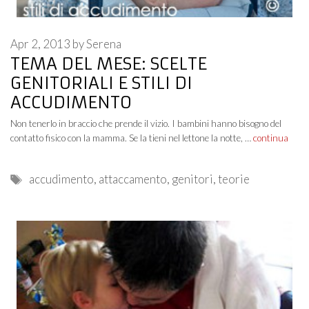
Apr 2, 2013
by
Serena
TEMA DEL MESE: SCELTE
GENITORIALI E STILI DI
ACCUDIMENTO
Non tenerlo in braccio che prende il vizio. I bambini hanno bisogno del
contatto fisico con la mamma. Se la tieni nel lettone la notte, …
continua
Tags
accudimento
,
attaccamento
,
genitori
,
teorie