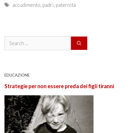
Tags
accudimento
,
padri
,
paternità
Search
for:
EDUCAZIONE
Strategie per non essere preda dei figli tiranni