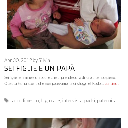
Apr 30, 2012
by
Silvia
SEI FIGLIE E UN PAPÀ
Sei figlie femmine e un padre che si prende cura di loro a tempo pieno.
Questa è una storia che non potevamo farci sfuggire! Paolo …
continua
Tags
accudimento
,
high care
,
intervista
,
padri
,
paternità