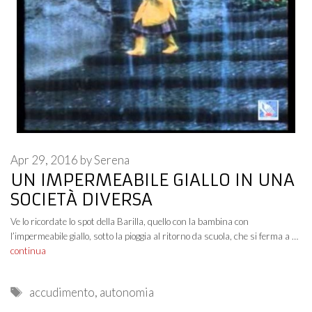
Apr 29, 2016
by
Serena
UN IMPERMEABILE GIALLO IN UNA
SOCIETÀ DIVERSA
Ve lo ricordate lo spot della Barilla, quello con la bambina con
l’impermeabile giallo, sotto la pioggia al ritorno da scuola, che si ferma a …
continua
Tags
accudimento
,
autonomia