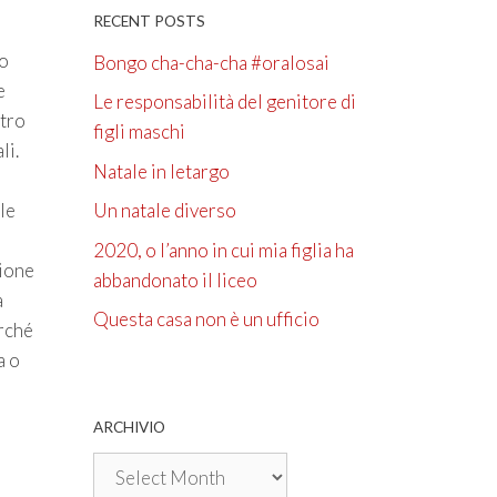
RECENT POSTS
io
Bongo cha-cha-cha #oralosai
e
Le responsabilità del genitore di
ltro
figli maschi
li.
Natale in letargo
le
Un natale diverso
2020, o l’anno in cui mia figlia ha
tione
abbandonato il liceo
a
Questa casa non è un ufficio
erché
a o
ARCHIVIO
Archivio