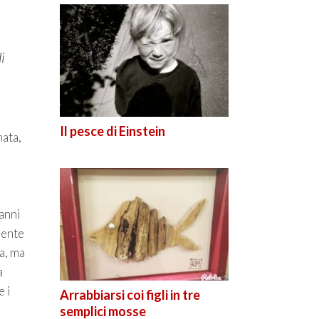
i
Il pesce di Einstein
nata,
a
 anni
mente
a, ma
a
e i
Arrabbiarsi coi figli in tre
semplici mosse