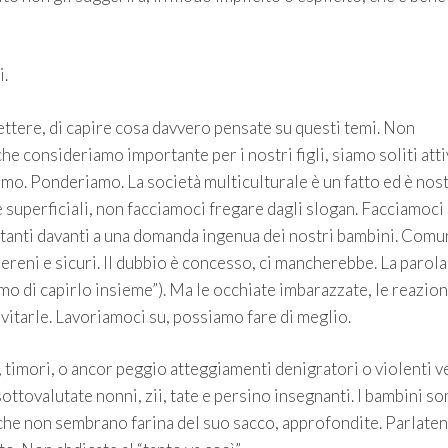
i.
lettere, di capire cosa davvero pensate su questi temi. Non
che consideriamo importante per i nostri figli, siamo soliti att
amo. Ponderiamo. La società multiculturale è un fatto ed è nos
superficiali, non facciamoci fregare dagli slogan. Facciamoci
ttanti davanti a una domanda ingenua dei nostri bambini. Com
sereni e sicuri. Il dubbio è concesso, ci mancherebbe. La parol
mo di capirlo insieme”). Ma le occhiate imbarazzate, le reazion
evitarle. Lavoriamoci su, possiamo fare di meglio.
, timori, o ancor peggio atteggiamenti denigratori o violenti 
sottovalutate nonni, zii, tate e persino insegnanti. I bambini s
 che non sembrano farina del suo sacco, approfondite. Parlate