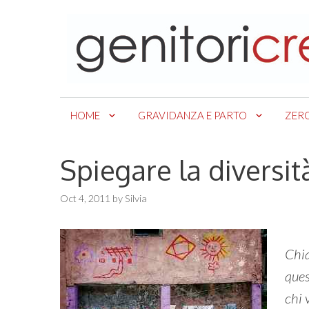
Skip
to
content
HOME
GRAVIDANZA E PARTO
ZER
Spiegare la diversit
Oct 4, 2011
by
Silvia
Chia
ques
chi 