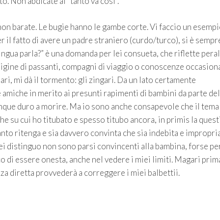
. Non abdicate al “tanto va così”.
 non barate. Le bugie hanno le gambe corte. Vi faccio un esemp
il fatto di avere un padre straniero (curdo/turco), si è sempr
ngua parla?” è una domanda per lei consueta, che riflette pera
origine di passanti, compagni di viaggio o conoscenze occasiona
lari, mi dà il tormento: gli zingari. Da un lato certamente
 amiche in merito ai presunti rapimenti di bambini da parte del
nque duro a morire. Ma io sono anche consapevole che il tema
he su cui ho titubato e spesso titubo ancora, in primis la ques
anto ritenga e sia davvero convinta che sia indebita e impropri
i distinguo non sono parsi convincenti alla bambina, forse p
o di essere onesta, anche nel vedere i miei limiti. Magari prim
a diretta provvederà a correggere i miei balbettii.