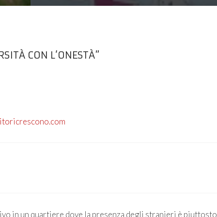
RSITÀ CON L’ONESTÀ”
enitoricrescono.com
vo in un quartiere dove la presenza degli stranieri è piuttosto