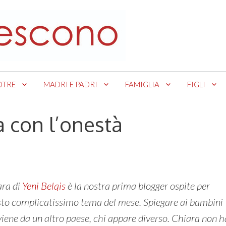
OTRE
MADRI E PADRI
FAMIGLIA
FIGLI
à con l’onestà
ra di
Yeni Belqis
è la nostra prima blogger ospite per
to complicatissimo tema del mese. Spiegare ai bambini
viene da un altro paese, chi appare diverso. Chiara non h