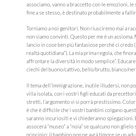
associamo, vanno a braccetto con le emozioni, le s
fine a se stesso, è destinato probabilmente a falli
Torniamo a noi genitori. Non riusciremo mai a racco
non siamo convinti. Questo per me è un assioma. M
lancio in cose ben più fantasiose perché ci credo
realtà quotidiana”). La mia prima regola, che finor
affrontare la diversità in modo semplice”. Educare
ciechi del buono/cattivo, bello/brutto, bianco/ne
Il tema dell’immigrazione, inutile illudersi, non 
villa isolata, con i vostri figli educati da precetto
stretti, l’argomento vi si porrà prestissimo. Colori 
è che è difficile che i vostri bambini colgano que
saranno incuriositi e vi chiederanno spiegazioni. 
assocerà “museo” a “noia” se qualcuno non glielo su
principio: il bambino non ne avrà timore se un adu