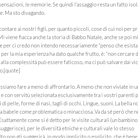
ensazioni, le memorie. Se quindi l’assaggio resta un fatto isol
re. Ma sto divagando.
ntare ai nostri figli, per quanto piccoli, cose di cui noi per p
i viene fiacca anche la storia di Babbo Natale, anche se poi m
 (e per ci credo non intendo necessariamente “penso che esista
a per la mia esperienza ha dato qualche frutto, è: “non cercare d
 alla complessità può essere faticoso, ma ci può salvare dai vic
ro.[quote]
possiamo fare a meno di affrontarlo. A meno che non viviate in u
ri e con servitù selezionata esclusivamente tra i vostri parenti 
di pelle, forme di nasi, tagli di occhi. Lingue, suoni. La bella n
sta babele come problematica o minacciosa. Va da sé però che n
Esattamente come si è detto per le visite culturali (un bambin
ggerisce), per le diversità etniche e culturali vale lo stesso
lto non gli suggerirà, in modo implicito o esplicito, che è bene