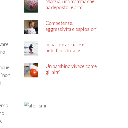
Marzia, una mamma che
ha deposto le armi
Competenze,
aggressività e esplosioni
di rabbia
ivare
Imparare a sciare e
petrificus totalus
tro
Un bambino vivace come
unque
gli altri
a “non
i
verso
ono
ne