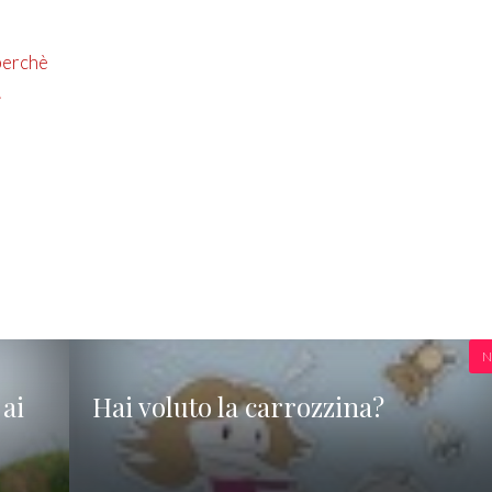
perchè
!
N
ai
Hai voluto la carrozzina?