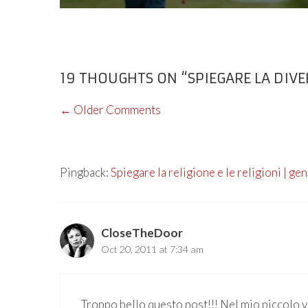
19 THOUGHTS ON “SPIEGARE LA DIVE
COMMENT
← Older Comments
NAVIGATION
Pingback:
Spiegare la religione e le religioni | g
CloseTheDoor
Oct 20, 2011 at 7:34 am
Troppo bello questo post!!! Nel mio piccolo vi