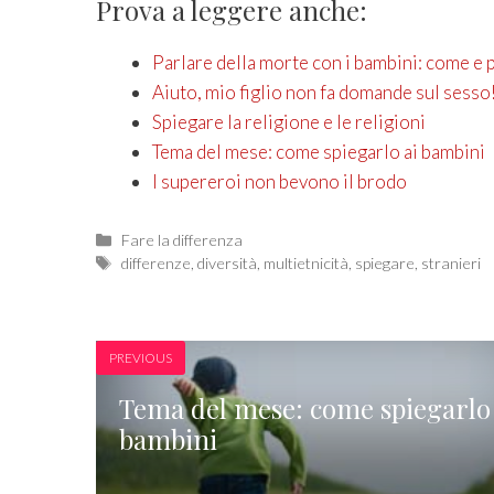
Prova a leggere anche:
Parlare della morte con i bambini: come e 
Aiuto, mio figlio non fa domande sul sesso
Spiegare la religione e le religioni
Tema del mese: come spiegarlo ai bambini
I supereroi non bevono il brodo
Categories
Fare la differenza
Tags
differenze
,
diversità
,
multietnicità
,
spiegare
,
stranieri
PREVIOUS
Tema del mese: come spiegarlo 
bambini