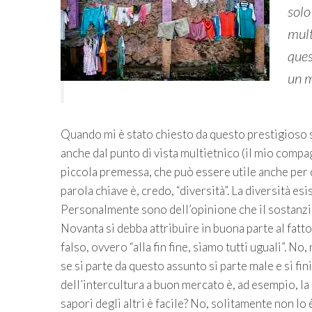
solo
mult
ques
un m
Quando mi è stato chiesto da questo prestigioso sit
anche dal punto di vista multietnico (il mio comp
piccola premessa, che può essere utile anche per c
parola chiave è, credo, “diversità”. La diversità es
Personalmente sono dell’opinione che il sostanzial
Novanta si debba attribuire in buona parte al fat
falso, ovvero “alla fin fine, siamo tutti uguali”. 
se si parte da questo assunto si parte male e si fin
dell’intercultura a buon mercato è, ad esempio, la
sapori degli altri è facile? No, solitamente non lo è