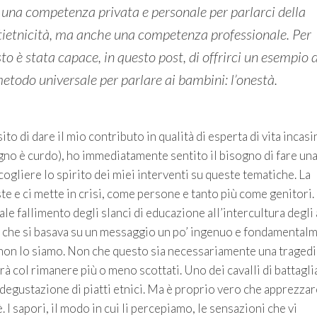
 una competenza privata e personale per parlarci della
ietnicità, ma anche una competenza professionale. Per
to è stata capace, in questo post, di offrirci un esempio d
etodo universale per parlare ai bambini: l’onestà.
o di dare il mio contributo in qualità di esperta di vita incasi
agno è curdo), ho immediatamente sentito il bisogno di fare un
ogliere lo spirito dei miei interventi su queste tematiche. La
iste e ci mette in crisi, come persone e tanto più come genitori.
e fallimento degli slanci di educazione all’intercultura degli
to che si basava su un messaggio un po’ ingenuo e fondamental
No, non lo siamo. Non che questo sia necessariamente una tragedi
irà col rimanere più o meno scottati. Uno dei cavalli di battagli
 degustazione di piatti etnici. Ma è proprio vero che apprezzar
. I sapori, il modo in cui li percepiamo, le sensazioni che vi