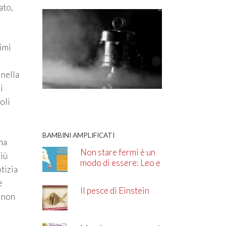
ato,
rimi
i
 nella
i
oli
BAMBINI AMPLIFICATI
na
Non stare fermi è un
più
modo di essere: Leo e
otizia
l’ADHD
e
Il pesce di Einstein
o non