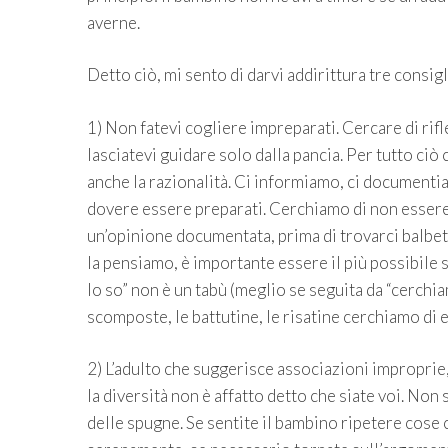
averne.
Detto ciò, mi sento di darvi addirittura tre consigl
1) Non fatevi cogliere impreparati. Cercare di rif
lasciatevi guidare solo dalla pancia. Per tutto ciò 
anche la razionalità. Ci informiamo, ci documenti
dovere essere preparati. Cerchiamo di non essere 
un’opinione documentata, prima di trovarci balbe
la pensiamo, è importante essere il più possibile 
lo so” non è un tabù (meglio se seguita da “cerchia
scomposte, le battutine, le risatine cerchiamo di 
2) L’adulto che suggerisce associazioni improprie
la diversità non è affatto detto che siate voi. Non 
delle spugne. Se sentite il bambino ripetere cose