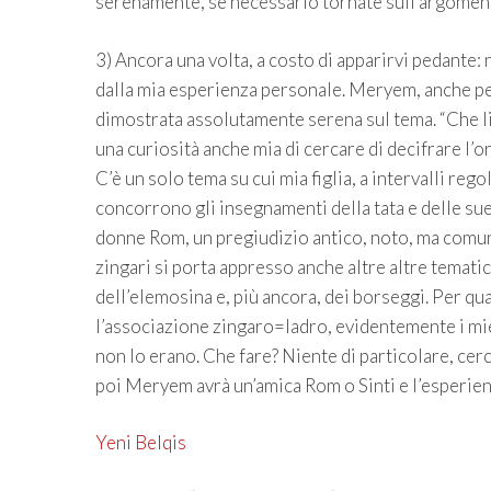
serenamente, se necessario tornate sull’argomento
3) Ancora una volta, a costo di apparirvi pedante:
dalla mia esperienza personale. Meryem, anche per 
dimostrata assolutamente serena sul tema. “Che li
una curiosità anche mia di cercare di decifrare l’
C’è un solo tema su cui mia figlia, a intervalli rego
concorrono gli insegnamenti della tata e delle sue
donne Rom, un pregiudizio antico, noto, ma comu
zingari si porta appresso anche altre altre tematic
dell’elemosina e, più ancora, dei borseggi. Per qu
l’associazione zingaro=ladro, evidentemente i mie
non lo erano. Che fare? Niente di particolare, cerc
poi Meryem avrà un’amica Rom o Sinti e l’esperienz
Yeni Belqis