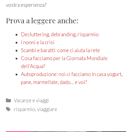
vostra esperienza?
Prova a leggere anche:
Decluttering, debranding, risparmio
I nonni e la crisi
Scambi e baratti: come ci aiuta la rete
Cosa facciamo per la Giornata Mondiale
dell’Acqua?
Autoproduzione: noi ci facciamo in casa yogurt,
pane, marmellate, dado… e voi?
Categories
Vacanze e viaggi
Tags
risparmio
,
viaggiare