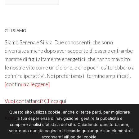
CHI SIAMO
Siamo Serena e Silvia. Due conoscenti, che sono
diventate amiche dopo aver scoperto di essere entrambe
mamme di figli altamente energetici, che hanno travolto
le nostre vite come un ciclone, e che pochi esiterebbero a
definire iperattivi. Noi preferiamo il termine amplificati.
[continua a leggere]
Vuoi contattarci? Clicca qui
Questo sito utilizza cookie, anche di terze parti, per migliorare
Resta in contatto. Iscriviti alla nostra newsletter
la tua esperienza di navigazione, gestire la pubblicità e
compiere analisi statistica del sito. Chiudendo questo banner,
scorrendo questa pagina o cliccando qualunque suo elemento
acconsenti all’uso dei cookie.