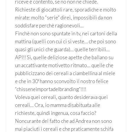
riceve è contento, se no non ne chiede.
Richieste di giocattoli rare, sporadiche e molto
mirate: molto “serie” direi, impossibili da non
soddisfare perchè ragionevoli…
Finchè non sono spuntate in tv, nei cartoni della
mattina (quelli con cui ci si veste… che poi sono
quasi gli unici che guarda)… quelle terribili…
API!! Si, quelle deliziose apette che ballano su
un accattivante motivetto ritmato… quelle che
pubblicizzano dei cereali a ciambellina al miele
e che in 30′ hanno sconvolto il nostro felice
“chisseneimportadelbranding”!!!!
Voleva quei cereali, quanto desiderava quei
cereali… Ora, io mamma disabituata alle
richieste, quindi ingenua, cosa faccio?
Noncurante del fatto che ad Andrea non sono
mai piaciuti i cereali e che praticamente schifa