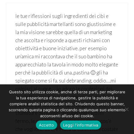
le tue riflessioni sugli ingredienti dei cibi e
sulle pubblicità martellanti sono giustissime e
la mia visione sarebbe quella di un marketing
che ascolta e risponde a questi richiami con
obiettività e buone iniziative. per esempio
un’amica mi raccontava che il suo bambino ha
apparecchiato la tavola in modo molto elegante
perchè la pubblicità di una..pastina 🙂 gli ha
spiegato come si fa. sul debranding, oddio….mi
colpisci al cuore…. io adoro le confezioni dei
Questo sito utilizza cookie, anche di terze parti, per migliorare
prodotti come mezzo di comunicazione, ho
la tua esperienza di navigazione, gestire la pubblicità e
compiere analisi statistica del sito. Chiudendo questo banner,
lavorato per anni sulle loro virgole e sulle
scorrendo questa pagina o cliccando qualunque suo elemento
sfumature dei colori, al supermercato mi
acconsenti all’uso dei cookie.
fermo, le osservo e le rigiro per capire cos’è
Accetto
Leggi l'informativa
che vogliono dire, e l’idea di confezioni costate