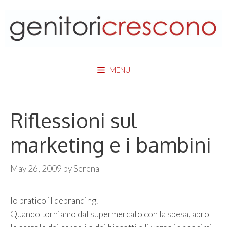
Skip
to
content
MENU
Riflessioni sul
marketing e i bambini
May 26, 2009
by
Serena
Io pratico il debranding.
Quando torniamo dal supermercato con la spesa, apro