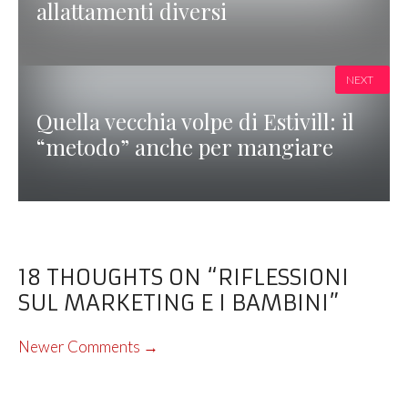
allattamenti diversi
NEXT
Quella vecchia volpe di Estivill: il
“metodo” anche per mangiare
18 THOUGHTS ON “RIFLESSIONI
SUL MARKETING E I BAMBINI”
COMMENT
Newer Comments →
NAVIGATION