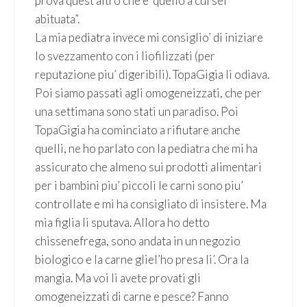
prova quest’altro che e’ quello a cui sei
abituata”.
La mia pediatra invece mi consiglio’ di iniziare
lo svezzamento con i liofilizzati (per
reputazione piu’ digeribili). TopaGigia li odiava.
Poi siamo passati agli omogeneizzati, che per
una settimana sono stati un paradiso. Poi
TopaGigia ha cominciato a rifiutare anche
quelli, ne ho parlato con la pediatra che mi ha
assicurato che almeno sui prodotti alimentari
per i bambini piu’ piccoli le carni sono piu’
controllate e mi ha consigliato di insistere. Ma
mia figlia li sputava. Allora ho detto
chissenefrega, sono andata in un negozio
biologico e la carne gliel’ho presa li’. Ora la
mangia. Ma voi li avete provati gli
omogeneizzati di carne e pesce? Fanno