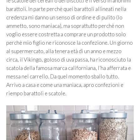
le scatole dei cereali o dei biscotti e li verso in anonimi
barattoli.
In parte perchè quei barattoli allineati nella
credenza mi danno un senso di ordine e di pulito (lo
ammetto, sono maniaca), ma soprattutto perchè non
voglio essere costretta a comprare un prodotto solo
perchè mio figlio ne riconosce la confezione. Un giorno
al supermercato, alla tenera età di un anno e mezzo
circa, il Vikingo, goloso di uva passa, ha riconosciuto la
scatola della famosa marca californiana, l’ha afferrata e
messa nel carrello. Da quel momento sballo tutto.
Arrivo a casa e come una maniaca, apro confezioni e
riempo barattoli e scatole.