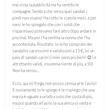
mai vista la pubblicità ma ha sentito le
compagne. Sembra che senza quei sandali i
piedi non vivano! Ha rotto le scatole mesi, e per
mesi le ho spiegato che con i soldi che
risparmiavo potevamo fare altro (tipo andare in
piscina). Ma poi l’ha sentita la nonna che l’ha
accontentata. Risultato: io le ho comprato dei
sandalini carinissimi e validissimi a 15 €, lei un
paio di sandali carini (i miei sono più belli! 😉 ) e
altrettanto validi, insomma niente di più, a 50!
Non ha senso…
Ecco, qui mi frega, non posso censurarle l’asilo!
E ovviamente io le spiego e le rispiego che una
marca è uguale a un’altra solo che costa di più,
ma poi quando all’asilo la sua amica si vanta e