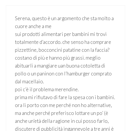
Serena, questo è un argomento che sta molto a
cuore anche a me
sui prodotti alimentari per bambini mi trovi
totalmente d’accordo. che senso ha comprare
pizzettine, bocconcini patatine con la faccia?
costano di più e hanno più grassi. meglio
abituarli a mangiare uan buona cotoletta di
pollo o un paninon con l’hamburger comprato
dal macellaio.
poi c’è il problema merendine.
prima mi rifiutavo di fare la spesa con i bambini.
ora li porto con me perché non ho alternative,
ma anche perché preferisco lottare un po’ (è
anche un’età della ragione in cui posso farlo,
discutere di pubblicità ingannevole a tre anni è