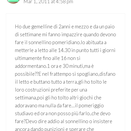
Mar 1, 2011 at 4:58 pm
Ho due gemelline di 2anni e mezzo e da un paio
di settimane mi fanno impazzire quando devono
fare il sonnellino pomeridiano.Io abituata a
metterle a letto alle 14.30 in punto tutti i giorni
ultimamente fino alle 16 non si
addormentano.1 ora e 30 minuti,ma è
possibile??E nel frattempo si spogliano,disfano
il letto e buttano tutto a terra,gli ho tolto le
loro costruzioni preferite per una
settimana,poi gli ho tolto altri giochi che
adoravano ma nulla da fare…il pomeriggio
studiavo ed ora non posso più farlo..che devo
fare?Devo dire addio al sonnellino o insistere
ancora dando punizioni e sperare che