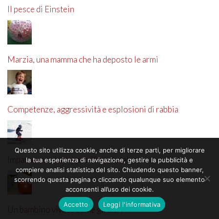
Il pesce di Einstein
Marzia, una mamma che ha deposto le armi
Competenze, aggressività e esplosioni di rabbia
Questo sito utilizza cookie, anche di terze parti, per migliorare
Imparare a sciare e petrificus totalus
la tua esperienza di navigazione, gestire la pubblicità e
compiere analisi statistica del sito. Chiudendo questo banner,
scorrendo questa pagina o cliccando qualunque suo elemento
acconsenti all’uso dei cookie.
Accetto
Leggi l'informativa
Un bambino vivace come gli altri