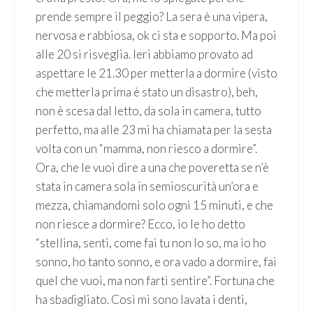
prende sempre il peggio? La sera è una vipera,
nervosa e rabbiosa, ok ci sta e sopporto. Ma poi
alle 20 si risveglia. Ieri abbiamo provato ad
aspettare le 21.30 per metterla a dormire (visto
che metterla prima è stato un disastro), beh,
non è scesa dal letto, da sola in camera, tutto
perfetto, ma alle 23 mi ha chiamata per la sesta
volta con un “mamma, non riesco a dormire”.
Ora, che le vuoi dire a una che poveretta se n’è
stata in camera sola in semioscurità un’ora e
mezza, chiamandomi solo ogni 15 minuti, e che
non riesce a dormire? Ecco, io le ho detto
“stellina, senti, come fai tu non lo so, ma io ho
sonno, ho tanto sonno, e ora vado a dormire, fai
quel che vuoi, ma non farti sentire”. Fortuna che
ha sbadigliato. Così mi sono lavata i denti,