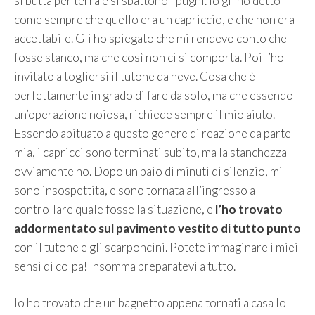
si butta per terra e si sbattono i pugni. Io gli ho detto
come sempre che quello era un capriccio, e che non era
accettabile. Gli ho spiegato che mi rendevo conto che
fosse stanco, ma che così non ci si comporta. Poi l’ho
invitato a togliersi il tutone da neve. Cosa che è
perfettamente in grado di fare da solo, ma che essendo
un’operazione noiosa, richiede sempre il mio aiuto.
Essendo abituato a questo genere di reazione da parte
mia, i capricci sono terminati subito, ma la stanchezza
ovviamente no. Dopo un paio di minuti di silenzio, mi
sono insospettita, e sono tornata all’ingresso a
controllare quale fosse la situazione, e
l’ho trovato
addormentato sul pavimento vestito di tutto punto
con il tutone e gli scarponcini. Potete immaginare i miei
sensi di colpa! Insomma preparatevi a tutto.
Io ho trovato che un bagnetto appena tornati a casa lo