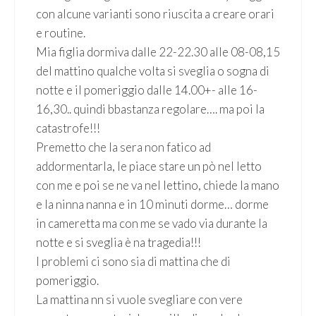
con alcune varianti sono riuscita a creare orari
e routine.
Mia figlia dormiva dalle 22-22.30 alle 08-08,15
del mattino qualche volta si sveglia o sogna di
notte e il pomeriggio dalle 14.00+- alle 16-
16,30.. quindi bbastanza regolare…. ma poi la
catastrofe!!!
Premetto che la sera non fatico ad
addormentarla, le piace stare un pò nel letto
con me e poi se ne va nel lettino, chiede la mano
e la ninna nanna e in 10 minuti dorme… dorme
in cameretta ma con me se vado via durante la
notte e si sveglia è na tragedia!!!
I problemi ci sono sia di mattina che di
pomeriggio.
La mattina nn si vuole svegliare con vere