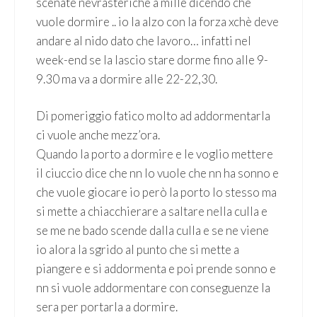
scenate nevrasteriche a mille dicendo che
vuole dormire .. io la alzo con la forza xchè deve
andare al nido dato che lavoro… infatti nel
week-end se la lascio stare dorme fino alle 9-
9.30 ma va a dormire alle 22-22,30.
Di pomeriggio fatico molto ad addormentarla
ci vuole anche mezz’ora.
Quando la porto a dormire e le voglio mettere
il ciuccio dice che nn lo vuole che nn ha sonno e
che vuole giocare io però la porto lo stesso ma
si mette a chiacchierare a saltare nella culla e
se me ne bado scende dalla culla e se ne viene
io alora la sgrido al punto che si mette a
piangere e si addormenta e poi prende sonno e
nn si vuole addormentare con conseguenze la
sera per portarla a dormire.