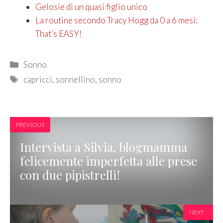
Gelosie di un quasi figlio unico
La routine secondo Tracy Hogg da 0 a 6 mesi:
That’s EASY!
Categories
Sonno
Tags
capricci
,
sonnellino
,
sonno
PREVIOUS
Intervista a Silvia, blogmamma
felicemente imperfetta alle prese
con due pipistrelli!
NEXT