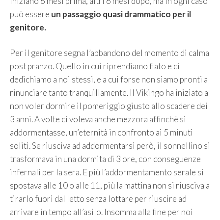
iniziano 6 mesi prima, altri 6 mesi dopo, ma in ogni caso
può essere
un passaggio quasi drammatico per il
genitore.
Per il genitore segna l’abbandono del momento di calma
post pranzo. Quello in cui riprendiamo fiato e ci
dedichiamo a noi stessi, e a cui forse non siamo pronti a
rinunciare tanto tranquillamente. Il Vikingo ha iniziato a
non voler dormire il pomeriggio giusto allo scadere dei
3 anni. A volte ci voleva anche mezzora affinchè si
addormentasse, un’eternità in confronto ai 5 minuti
soliti. Se riusciva ad addormentarsi però, il sonnellino si
trasformava in una dormita di 3 ore, con conseguenze
infernali per la sera. E più l’addormentamento serale si
spostava alle 10 o alle 11, più la mattina non si riusciva a
tirarlo fuori dal letto senza lottare per riuscire ad
arrivare in tempo all’asilo. Insomma alla fine per noi