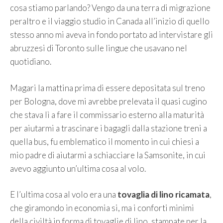
cosa stiamo parlando? Vengo da una terra di migrazione
peraltro e il viaggio studio in Canada all’inizio di quello
stesso anno mi aveva in fondo portato ad intervistare gli
abruzzesi di Toronto sulle lingue che usavano nel
quotidiano.
Magari la mattina prima di essere depositata sul treno
per Bologna, dove mi avrebbe prelevata il quasi cugino
che stava lì a fare il commissario esterno alla maturità
per aiutarmi a trascinare i bagagli dalla stazione treni a
quella bus, fu emblematico il momento in cui chiesi a
mio padre di aiutarmi a schiacciare la Samsonite, in cui
avevo aggiunto un’ultima cosa al volo.
E l’ultima cosa al volo era una
tovaglia di lino ricamata
,
che giramondo in economia si, ma i conforti minimi
della civiltà in forma di tovaglie di lino, stampate per la