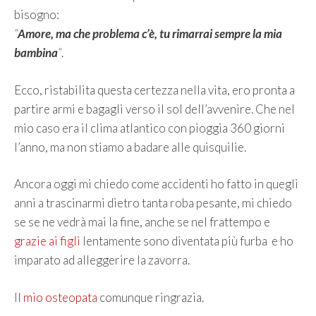
bisogno:
“
Amore, ma che problema c’è, tu rimarrai sempre la mia
bambina
“
.
Ecco, ristabilita questa certezza nella vita, ero pronta a
partire armi e bagagli verso il sol dell’avvenire. Che nel
mio caso era il clima atlantico con pioggia 360 giorni
l’anno, ma non stiamo a badare alle quisquilie.
Ancora oggi mi chiedo come accidenti ho fatto in quegli
anni a trascinarmi dietro tanta roba pesante, mi chiedo
se se ne vedrà mai la fine, anche se nel frattempo e
grazie ai figli
lentamente sono diventata più furba e ho
imparato ad alleggerire la zavorra.
Il
mio osteopata
comunque ringrazia.