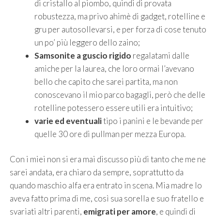
di cristallo al piombo, quindi di provata
robustezza, ma privo ahimè di gadget, rotelline e
gru per autosollevarsi, e per forza di cose tenuto
un po’ più leggero dello zaino;
Samsonite a guscio rigido
regalatami dalle
amiche per la laurea, che loro ormai l’avevano
bello che capito che sarei partita, ma non
conoscevano il mio parco bagagli, però che delle
rotelline potessero essere utili era intuitivo;
varie ed eventuali
tipo i panini e le bevande per
quelle 30 ore di pullman per mezza Europa.
Con i miei non si era mai discusso più di tanto che me ne
sarei andata, era chiaro da sempre, soprattutto da
quando maschio alfa era entrato in scena. Mia madre lo
aveva fatto prima di me, così sua sorella e suo fratello e
svariati altri parenti,
emigrati per amore
, e quindi di