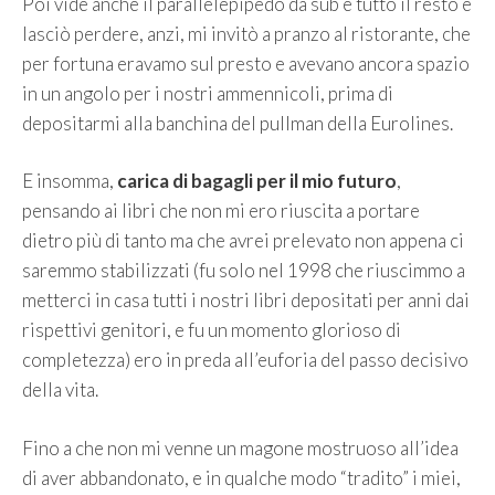
Poi vide anche il parallelepipedo da sub e tutto il resto e
lasciò perdere, anzi, mi invitò a pranzo al ristorante, che
per fortuna eravamo sul presto e avevano ancora spazio
in un angolo per i nostri ammennicoli, prima di
depositarmi alla banchina del pullman della Eurolines.
E insomma,
carica di bagagli per il mio futuro
,
pensando ai libri che non mi ero riuscita a portare
dietro più di tanto ma che avrei prelevato non appena ci
saremmo stabilizzati (fu solo nel 1998 che riuscimmo a
metterci in casa tutti i nostri libri depositati per anni dai
rispettivi genitori, e fu un momento glorioso di
completezza) ero in preda all’euforia del passo decisivo
della vita.
Fino a che non mi venne un magone mostruoso all’idea
di aver abbandonato, e in qualche modo “tradito” i miei,