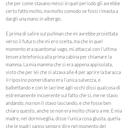
che per come stavano messi in quel periodo gli avrebbe
certo fatto molto, ma molto comodo se fossi rimasta a
dargli una mano in albergo.
E prima di salire sul pullman che mi avrebbe proiettata
verso il futuro che mi ero scelta, ma che in quel
momento era quantomai vago, mi attaccai con l’ultima
tessera telefonica alla prima cabina per chiamare la
mamma. La mia mamma che si era appena appisolata,
visto che per lei che si alzava alle 4 per aprire la baracca
il riposino pomeridiano era l’unica salvezza, e
balbettando e con le lacrime agli occhi dissi qualcosa di
estremamente incoerente sul fatto che si, me ne stavo
andando, ma non li stavo lasciando, e che fosse ben
chiaro questo, anche se non era molto chiaro a me. E mia
madre, nel dormiveglia, disse l’unica cosa giusta, quella
che le madri sanno sempre dire nel momento del