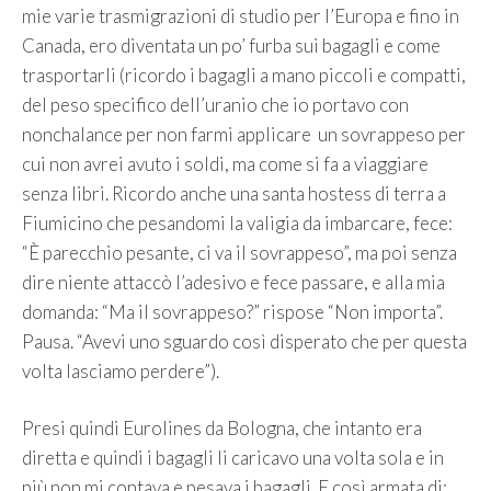
mie varie trasmigrazioni di studio per l’Europa e fino in
Canada, ero diventata un po’ furba sui bagagli e come
trasportarli (ricordo i bagagli a mano piccoli e compatti,
del peso specifico dell’uranio che io portavo con
nonchalance per non farmi applicare un sovrappeso per
cui non avrei avuto i soldi, ma come si fa a viaggiare
senza libri. Ricordo anche una santa hostess di terra a
Fiumicino che pesandomi la valigia da imbarcare, fece:
“È parecchio pesante, ci va il sovrappeso”, ma poi senza
dire niente attaccò l’adesivo e fece passare, e alla mia
domanda: “Ma il sovrappeso?” rispose “Non importa”.
Pausa. “Avevi uno sguardo così disperato che per questa
volta lasciamo perdere”).
Presi quindi Eurolines da Bologna, che intanto era
diretta e quindi i bagagli li caricavo una volta sola e in
più non mi contava e pesava i bagagli. E così armata di: