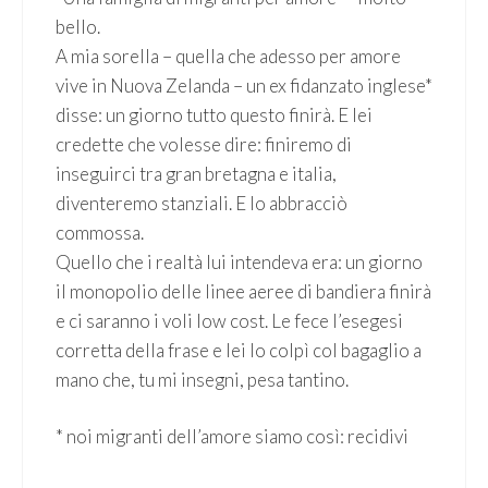
bello.
A mia sorella – quella che adesso per amore
vive in Nuova Zelanda – un ex fidanzato inglese*
disse: un giorno tutto questo finirà. E lei
credette che volesse dire: finiremo di
inseguirci tra gran bretagna e italia,
diventeremo stanziali. E lo abbracciò
commossa.
Quello che i realtà lui intendeva era: un giorno
il monopolio delle linee aeree di bandiera finirà
e ci saranno i voli low cost. Le fece l’esegesi
corretta della frase e lei lo colpì col bagaglio a
mano che, tu mi insegni, pesa tantino.
* noi migranti dell’amore siamo così: recidivi