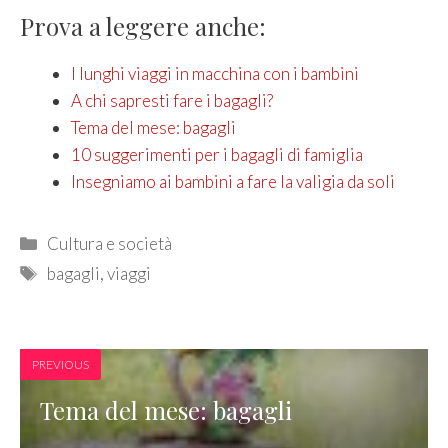
Prova a leggere anche:
I lunghi viaggi in macchina con i bambini
A chi sapresti fare i bagagli?
Tema del mese: bagagli
10 suggerimenti per i bagagli di famiglia
Insegniamo ai bambini a fare la valigia da soli
Categories
Cultura e società
Tags
bagagli
,
viaggi
PREVIOUS
Tema del mese: bagagli