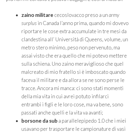
zaino militare
cecoslovacco preso a un
army
surplus
in Canada l’anno prima, quando mi dovevo
riportare le cose extra accumulate in tre mesi da
clandestina all’ Università di Queens, volume, un
metro stero minimo, peso non pervenuto, ma
assai visto che era quello che mi potevo mettere
sulla schiena. Uno zaino meraviglioso che quel
malcreato di mio fratello si è imboscato quando
faceva il militare e da allora se ne sono perse le
tracce. Ancora mi manca: ci sono stati momenti
della mia vita in cui avrei potuto infilarci
entrambi i figli e le loro cose, ma va bene, sono
passati anche quelli e la vita va avanti;
borsone da sub
a parallelepipedo 1.0 che i miei
usavano per trasportare le campionature di vasi