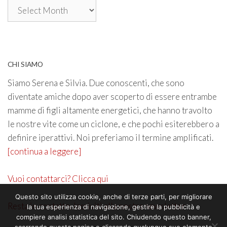
Archivio
CHI SIAMO
Siamo Serena e Silvia. Due conoscenti, che sono
diventate amiche dopo aver scoperto di essere entrambe
mamme di figli altamente energetici, che hanno travolto
le nostre vite come un ciclone, e che pochi esiterebbero a
definire iperattivi. Noi preferiamo il termine amplificati.
[continua a leggere]
Vuoi contattarci? Clicca qui
Questo sito utilizza cookie, anche di terze parti, per migliorare
Resta in contatto. Iscriviti alla nostra newsletter
la tua esperienza di navigazione, gestire la pubblicità e
compiere analisi statistica del sito. Chiudendo questo banner,