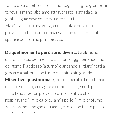
l’altro dietro nello zaino da montagna. Il figlio grande mi
teneva la mano, abbiamo attraversato la strada e la
gente ci guardava come extraterrestri.
Ma e’ stata solo una volta, ero da sola e ho voluto
provare, ho fatto una comparsata con dieci chili sulle
spalle e poi non ho più ripetuto.
Da quel momento però sono diventata abile
, ho
usato la fascia per mesi, tutti i pomeriggi, tenendo uno
dei gemelli addosso (a turno) e andando ai giardinetti a
giocare a pallone con il mio bambino più grande.
Mi sentivo quasi normale
, ho recuperato il mio tempo
e il mio sorriso, ero agile e comoda, e i gemelli pure.
Li ho tenuti per un po’ verso di me, sentivo che
respiravano il mio calore, la mia pelle, il mio profumo.
Ne avevamo bisogno entrambi, e loro con il mio passo