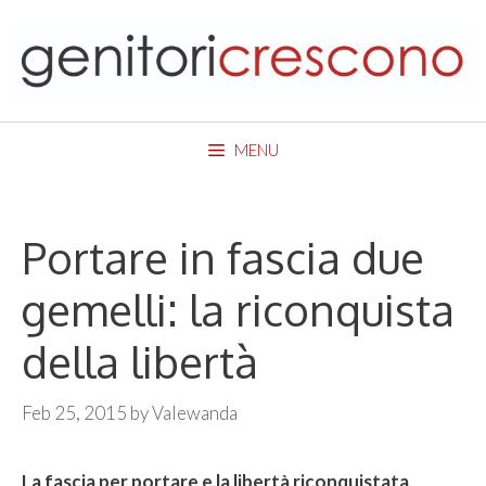
Skip
to
content
MENU
Portare in fascia due
gemelli: la riconquista
della libertà
Feb 25, 2015
by
Valewanda
La fascia per portare e la libertà riconquistata,