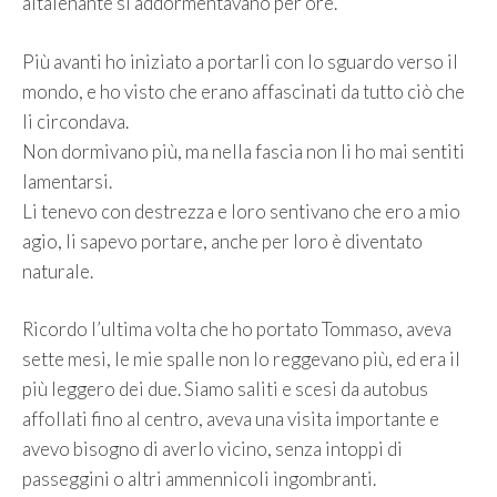
altalenante si addormentavano per ore.
Più avanti ho iniziato a portarli con lo sguardo verso il
mondo, e ho visto che erano affascinati da tutto ciò che
li circondava.
Non dormivano più, ma nella fascia non li ho mai sentiti
lamentarsi.
Li tenevo con destrezza e loro sentivano che ero a mio
agio, li sapevo portare, anche per loro è diventato
naturale.
Ricordo l’ultima volta che ho portato Tommaso, aveva
sette mesi, le mie spalle non lo reggevano più, ed era il
più leggero dei due. Siamo saliti e scesi da autobus
affollati fino al centro, aveva una visita importante e
avevo bisogno di averlo vicino, senza intoppi di
passeggini o altri ammennicoli ingombranti.