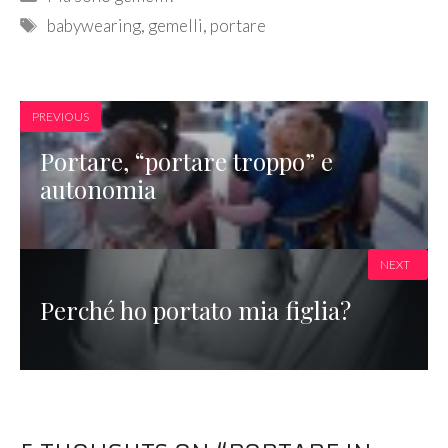
Tags
babywearing
,
gemelli
,
portare
PREVIOUS
Portare, “portare troppo” e
autonomia
NEXT
Perché ho portato mia figlia?