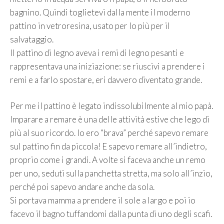
bagnino. Quindi toglietevi dalla mente il moderno
pattino in vetroresina, usato per lo più per il
salvataggio.
Il pattino di legno aveva i remi di legno pesanti e
rappresentava una iniziazione: se riuscivi a prendere i
remi e a farlo spostare, eri davvero diventato grande.
Per me il pattino è legato indissolubilmente al mio papà.
Imparare a remare è una delle attività estive che lego di
più al suo ricordo. Io ero “brava” perché sapevo remare
sul pattino fin da piccola! E sapevo remare all’indietro,
proprio come i grandi. A volte si faceva anche un remo
per uno, seduti sulla panchetta stretta, ma solo all’inzio,
perché poi sapevo andare anche da sola.
Si portava mamma a prendere il sole a largo e poi io
facevo il bagno tuffandomi dalla punta di uno degli scafi.