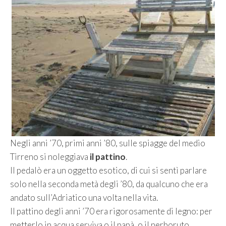
Negli anni ’70, primi anni ’80, sulle spiagge del medio
Tirreno si noleggiava
il pattino
.
Il pedalò era un oggetto esotico, di cui si sentì parlare
solo nella seconda metà degli ’80, da qualcuno che era
andato sull’Adriatico una volta nella vita.
Il pattino degli anni ’70 era rigorosamente di legno: per
metterlo in acqua serviva o il papà, o il nerboruto