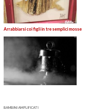
Arrabbiarsi coi figli in tre semplici mosse
BAMBINI AMPLIFICATI