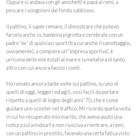
Oppure si andava con gli amichetti e papà ai remi, a
pescare i vongoloni dal fondo sabbioso.
Il pattino, il saper remare, il dimostrare che potevo
farcela anche io, bambina pigrotta e cerebrale con un
padre “ex” di qualsiasi sport (tra cui anche il canottaggio,
ovviamente), a compiere un'”impresa sportiva”, è
un’icona delle mie estati al mare e la metafora di tanto
altro con cui ancora faccio i conti.
Ho remato ancora tante volte sul pattino, su uno di
quelli di oggi, leggeri ed agili, così facili da portare
rispetto a quelli di legno degli anni ’70, che è come
guidare uno scooter nel traffico. Mi ricordo quella volta
in cui ho recuperato mio marito, che aveva avuto una
rottura sul windsurf e non riusciva a rientrare, a remi,
con un pattino in prestito, facendo una certa fatica visto