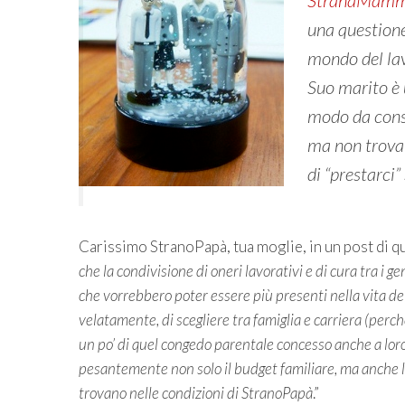
StranaMam
una questione
mondo del lavo
Suo marito è 
modo da conse
ma non trova
di “prestarci”
Carissimo StranoPapà, tua moglie, in un post di q
che la condivisione di oneri lavorativi e di cura tra i 
che vorrebbero poter essere più presenti nella vita dei f
velatamente, di scegliere tra famiglia e carriera (perc
un po’ di quel congedo parentale concesso anche a loro
pesantemente non solo il budget familiare, ma anche l
trovano nelle condizioni di StranoPapà
.”