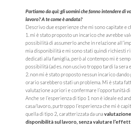
Partiamo da qui: gli uomini che fanno intendere di vo
lavoro? A te come è andata?
Descrivo due esperienze che mi sono capitate e c
1. mi è stato proposto un incarico che avrebbe val
possibilità di assumerlo anche in relazione all’im
mia disponibilità e mi sono stati quindi richiest
dedicati alla famiglia, però al contempo mi è sem
possibilità (ad es. non uscivo troppo tardi la ser
2. non mi è stato proposto nessun incarico dando p
orario sarebbero stati un problema. Mi è stata fa
valutazione a priori e confermare l’opportunità di
Anche se l’esperienza di tipo 1 non è ideale ed an
casa/lavoro, purtroppo l’esperienza che mi è capi
quella di tipo 2, caratterizzata da una
valutazione 
disponibilità sul lavoro, senza valutare l’effet