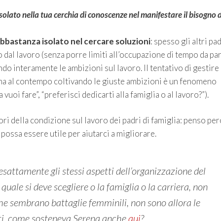
 isolato nella tua cerchia di conoscenze nel manifestare il bisogno d
abbastanza isolato nel cercare soluzioni
: spesso gli altri pad
 dal lavoro (senza porre limiti all’occupazione di tempo da pa
o interamente le ambizioni sul lavoro. Il tentativo di gestire 
 ma al contempo coltivando le giuste ambizioni è un fenomeno
vuoi fare”, “preferisci dedicarti alla famiglia o al lavoro?”).
ri della condizione sul lavoro dei padri di famiglia: penso pe
possa essere utile per aiutarci a migliorare.
sattamente gli stessi aspetti dell’organizzazione del
uale si deve scegliere o la famiglia o la carriera, non
he sembrano battaglie femminili, non sono allora le
ti, come sosteneva Serena anche
qui
?