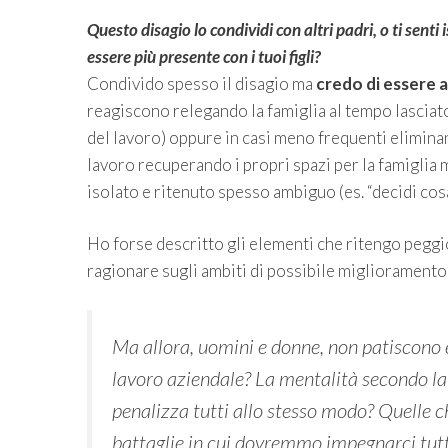
Questo disagio lo condividi con altri padri, o ti senti
essere più presente con i tuoi figli?
Condivido spesso il disagio ma
credo di essere 
reagiscono relegando la famiglia al tempo lasciato
del lavoro) oppure in casi meno frequenti eliminand
lavoro recuperando i propri spazi per la famiglia
isolato e ritenuto spesso ambiguo (es. “decidi cosa 
Ho forse descritto gli elementi che ritengo peggio
ragionare sugli ambiti di possibile miglioramento 
Ma allora, uomini e donne, non patiscono e
lavoro aziendale? La mentalità secondo la q
penalizza tutti allo stesso modo? Quelle c
battaglie in cui dovremmo impegnarci tut