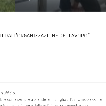
TI DALL’ORGANIZZAZIONE DEL LAVORO”
n ufficio.
are come sempre a prendere mia figlia all’asilo nido e come
 insieme alle signore della pulizia ed una maestra che