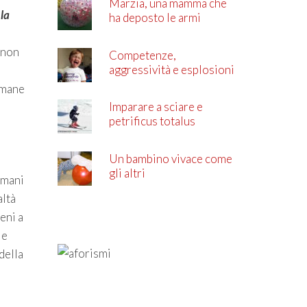
Marzia, una mamma che
 la
ha deposto le armi
 non
Competenze,
aggressività e esplosioni
di rabbia
timane
Imparare a sciare e
petrificus totalus
Un bambino vivace come
gli altri
omani
altà
eni a
 e
della