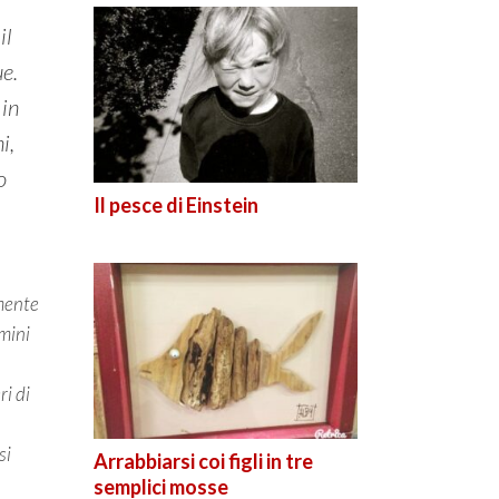
il
ue.
 in
i,
o
Il pesce di Einstein
mente
omini
ri di
si
Arrabbiarsi coi figli in tre
semplici mosse