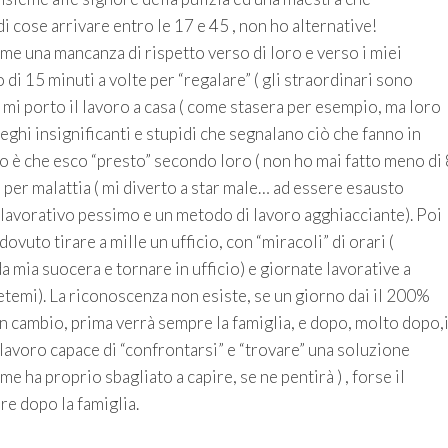
i cose arrivare entro le 17 e 45 , non ho alternative!
ome una mancanza di rispetto verso di loro e verso i miei
di 15 minuti a volte per “regalare” ( gli straordinari sono
e mi porto il lavoro a casa ( come stasera per esempio, ma loro
ghi insignificanti e stupidi che segnalano ciò che fanno in
to è che esco “presto” secondo loro ( non ho mai fatto meno di 
 per malattia ( mi diverto a star male… ad essere esausto
 lavorativo pessimo e un metodo di lavoro agghiacciante). Poi
ovuto tirare a mille un ufficio, con “miracoli” di orari (
a mia suocera e tornare in ufficio) e giornate lavorative a
detemi). La riconoscenza non esiste, se un giorno dai il 200%
cambio, prima verrà sempre la famiglia, e dopo, molto dopo,i
 lavoro capace di “confrontarsi” e “trovare” una soluzione
e ha proprio sbagliato a capire, se ne pentirà ) , forse il
e dopo la famiglia.