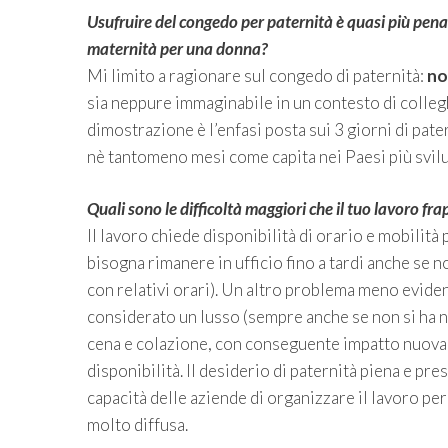
Usufruire del congedo per paternità è quasi più penal
maternità per una donna?
Mi limito a ragionare sul congedo di paternità:
no
sia neppure immaginabile in un contesto di colle
dimostrazione è l’enfasi posta sui 3 giorni di pate
nè tantomeno mesi come capita nei Paesi più svilupp
Quali sono le difficoltà maggiori che il tuo lavoro fr
Il lavoro chiede disponibilità di orario e mobilità 
bisogna rimanere in ufficio fino a tardi anche se n
con relativi orari). Un altro problema meno evident
considerato un lusso (sempre anche se non si ha n
cena e colazione, con conseguente impatto nuovame
disponibilità. Il desiderio di paternità piena e p
capacità delle aziende di organizzare il lavoro pe
molto diffusa.