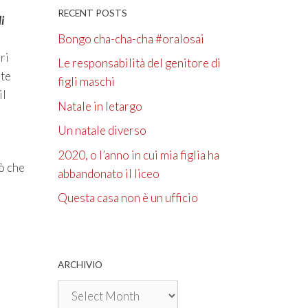
RECENT POSTS
i
Bongo cha-cha-cha #oralosai
ri
Le responsabilità del genitore di
rte
figli maschi
il
Natale in letargo
Un natale diverso
2020, o l’anno in cui mia figlia ha
rò che
abbandonato il liceo
Questa casa non è un ufficio
ARCHIVIO
Archivio