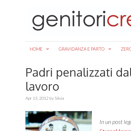
Skip
to
content
HOME
GRAVIDANZA E PARTO
ZER
Padri penalizzati da
lavoro
Apr 13, 2012
by
Silvia
In un post le