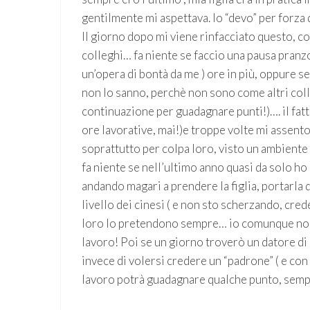
gentilmente mi aspettava. Io “devo” per forza d
Il giorno dopo mi viene rinfacciato questo, c
colleghi… fa niente se faccio una pausa pranzo 
un’opera di bontà da me ) ore in più, oppure s
non lo sanno, perchè non sono come altri colle
continuazione per guadagnare punti!)…. il fat
ore lavorative, mai!)e troppe volte mi assento
soprattutto per colpa loro, visto un ambiente
fa niente se nell’ultimo anno quasi da solo ho d
andando magari a prendere la figlia, portarla d
livello dei cinesi ( e non sto scherzando, cre
loro lo pretendono sempre… io comunque non 
lavoro! Poi se un giorno troverò un datore di
invece di volersi credere un “padrone” ( e con m
lavoro potrà guadagnare qualche punto, sempr