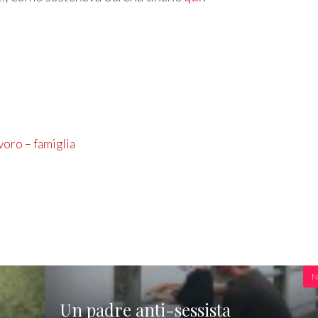
avoro – famiglia
N
Un padre anti-sessista