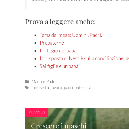
Prova a leggere anche:
Tema del mese: Uomini. Padri.
Prepaterno
Il rifugio dei papà
La risposta di Nestlè sulla conciliazione l
Sei figlie e un papà
Categories
Madri e Padri
Tags
intervista
,
lavoro
,
padri
,
paternità
PREVIOUS
Crescere i maschi