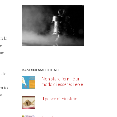
o la
te
mie
BAMBINI AMPLIFICATI
tale
Non stare fermi è un
modo di essere: Leo e
ibrio
l’ADHD
ia
Il pesce di Einstein