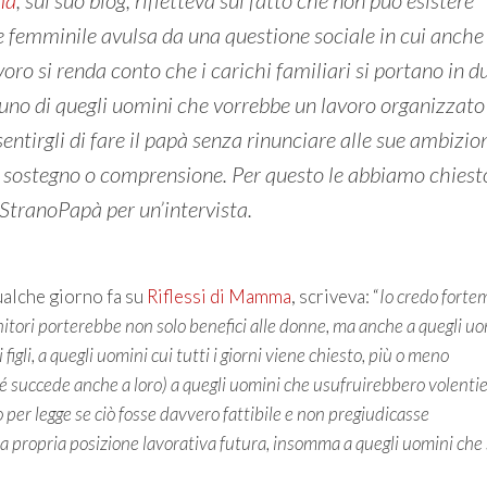
ma
, sul suo blog, rifletteva sul fatto che non può esistere
 femminile avulsa da una questione sociale in cui anche 
ro si renda conto che i carichi familiari si portano in d
uno di quegli uomini che vorrebbe un lavoro organizzato
ntirgli di fare il papà senza rinunciare alle sue ambizion
 sostegno o comprensione. Per questo le abbiamo chiest
 StranoPapà per un’intervista.
ualche giorno fa su
Riflessi di Mamma
, scriveva: “
Io credo forte
genitori porterebbe non solo benefici alle donne, ma anche a quegli u
igli, a quegli uomini cui tutti i giorni viene chiesto, più o meno
hé succede anche a loro) a quegli uomini che usufruirebbero volentie
 per legge se ciò fosse davvero fattibile e non pregiudicasse
a propria posizione lavorativa futura, insomma a quegli uomini che 