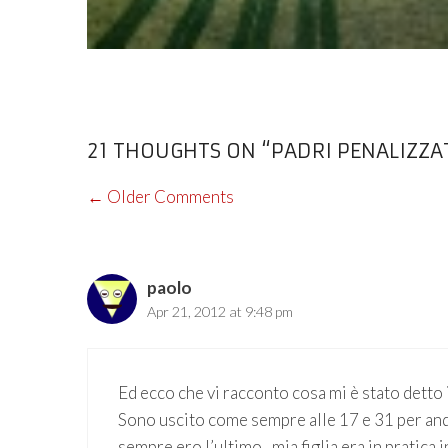
21 THOUGHTS ON “PADRI PENALIZZA
COMMENT
← Older Comments
NAVIGATION
paolo
Apr 21, 2012 at 9:48 pm
Ed ecco che vi racconto cosa mi è stato detto i
Sono uscito come sempre alle 17 e 31 per and
sempre ero l’ultimo , mia figlia era in pratica