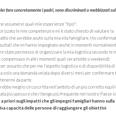
ler fare concretamente i padri, sono discriminati o mobbizzati sul
he assumerei quali mie esperienze “tipo”:
orizzato le mie competenze e mi è stato chiesto di valutare la
patto che avrebbe avuto sulla mia vita famigliare. Ho confermat
i risultati che mi hanno impegnato anche in momenti normalmen
pre stato permesso di organizzare la mia logistica secondo le 
a e compensavo in altri momenti quali sera/notte o weekend):
er assunto che per me l’aspetto logistico e di disponibilità di
tta solo una domanda velata dopo diversi mesi per confermare 
 tenermi da parte.
drebbe meglio circoscritta nell’ambito di un più corretto equil
tata più spesso e che ritengo più frequente nel nostro Paese s
a priori sugli impatti che gli impegni famigliari hanno sulla
tiva capacità delle persone di raggiungere gli obiettivi
.