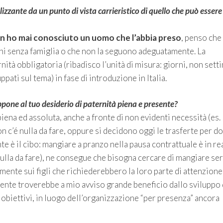
izzante da un punto di vista carrieristico di quello che può essere
n ho mai conosciuto un uomo che l’abbia preso
, penso che
ghi senza famiglia o che non la seguono adeguatamente. La
rnità obbligatoria (ribadisco l’unità di misura: giorni, non set
ati sul tema) in fase di introduzione in Italia.
appone al tuo desiderio di paternità piena e presente?
piena ed assoluta, anche a fronte di non evidenti necessità (es.
on c’é nulla da fare, oppure si decidono oggi le trasferte per d
e è il cibo: mangiare a pranzo nella pausa contrattuale è in re
ulla da fare), ne consegue che bisogna cercare di mangiare ser
nte sui figli che richiederebbero la loro parte di attenzione
resente troverebbe a mio avviso grande beneficio dallo sviluppo 
r obiettivi, in luogo dell’organizzazione “per presenza” ancora