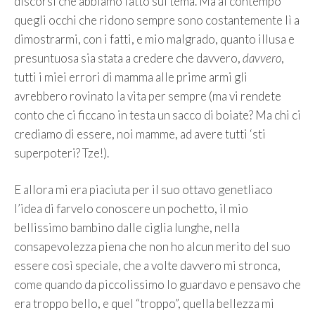
discorsi che abbiamo fatto sul tema. Ma al contempo
quegli occhi che ridono sempre sono costantemente lì a
dimostrarmi, con i fatti, e mio malgrado, quanto illusa e
presuntuosa sia stata a credere che davvero,
davvero
,
tutti i miei errori di mamma alle prime armi gli
avrebbero rovinato la vita per sempre (ma vi rendete
conto che ci ficcano in testa un sacco di boiate? Ma chi ci
crediamo di essere, noi mamme, ad avere tutti ‘sti
superpoteri? Tze!).
E allora mi era piaciuta per il suo ottavo genetliaco
l’idea di farvelo conoscere un pochetto, il mio
bellissimo bambino dalle ciglia lunghe, nella
consapevolezza piena che non ho alcun merito del suo
essere così speciale, che a volte davvero mi stronca,
come quando da piccolissimo lo guardavo e pensavo che
era troppo bello, e quel “troppo”, quella bellezza mi