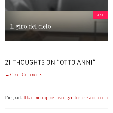
NEXT
Il giro del cielo
21 THOUGHTS ON “OTTO ANNI”
COMMENT
← Older Comments
NAVIGATION
Pingback:
Il bambino oppositivo | genitoricrescono.com