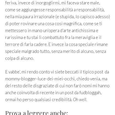
feriva, invece di inorgoglirmi, mi faceva stare male,
come se aggiungesse responsabilità a responsabilità,
nella mia paura irrazionale (e stupida, lo capisco adesso)
di poter rovinare una cosa così magnifica, come se ti
mettessero in mano un’opera d’arte antichissima e
rarissima e tu stai lì combattuto fra la meraviglia e il
terrore di farla cadere. E invece la cosa speciale rimane
speciale malgrado tutto, senza merito di alcuno, senza
colpa di alcuno.
E vabbe’, mi rendo conto vi siete beccati il tipico post da
mommy-blogger-luce-dei-miei-occhi, chiedo venia, ma
del resto delle disgraziate di cui non farò nomi mi hanno
anche coinvolta di recente in un post da fudbloggah,
ormai ho perso qualsiasi credibilità.
Oh well.
Prova a leggere anche: