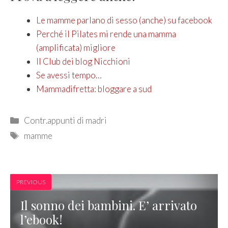
Le mamme parlano di sesso (anche) su facebook
Perché il Pilates mi rende una mamma
(amplificata) migliore
Il Club dei blog Nicchioni
Se avessi tempo…
Mammadifretta: bloggare a sud
Categories
Contr.appunti di madri
Tags
mamme
PREVIOUS
Il sonno dei bambini. E’ arrivato
l’ebook!