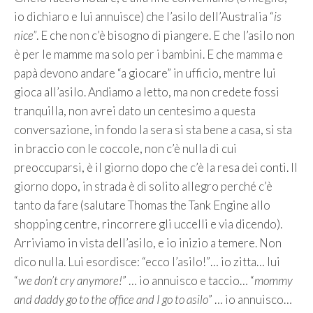
io dichiaro e lui annuisce) che l’asilo dell’Australia “
is
nice”
. E che non c’è bisogno di piangere. E che l’asilo non
è per le mamme ma solo per i bambini. E che mamma e
papà devono andare “a giocare” in ufficio, mentre lui
gioca all’asilo. Andiamo a letto, ma non credete fossi
tranquilla, non avrei dato un centesimo a questa
conversazione, in fondo la sera si sta bene a casa, si sta
in braccio con le coccole, non c’è nulla di cui
preoccuparsi, è il giorno dopo che c’è la resa dei conti. Il
giorno dopo, in strada è di solito allegro perché c’è
tanto da fare (salutare Thomas the Tank Engine allo
shopping centre, rincorrere gli uccelli e via dicendo).
Arriviamo in vista dell’asilo, e io inizio a temere. Non
dico nulla. Lui esordisce: “ecco l’asilo!”… io zitta… lui
“
we don’t cry anymore!
” … io annuisco e taccio… “
mommy
and daddy go to the office and I go to asilo
” … io annuisco…