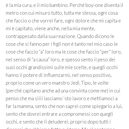
è la mia cura, e il mio bambino. Perché boy-one diventa il
metro con cui misuro tutto, tutta me stessa, ogni cosa
che faccio o che vorrei fare, ogni dolore che mi capita e
mi è capitato, viene anche, nella mia mente,
contrappesato dalla sua reazione. Quando dicono le
cose che si fanno per i figli non è tanto nel mio caso le
cose che faccio “a” loro ma le cose che faccio “per” loro,
nel senso di “a causa” loro, e spesso sento il peso dei
suoi occhi grandissimi sulle mie scelte, e quegli occhi
hanno il potere di influenzarmi, nel senso positivo,
proprio come un vero maestro Jedi. Tipo, le volte
(perché capitano anche ad una convinta come me) in cui
penso che ma siiii lasciamo ‘sto lavoro e mettiamoci a
far la mamma, sento che non saprei come spiegarlo a lui,
sento che dovrei entrare a compromessi con quegli
occhi, e sento che li deluderei, proprio dopo tutti i