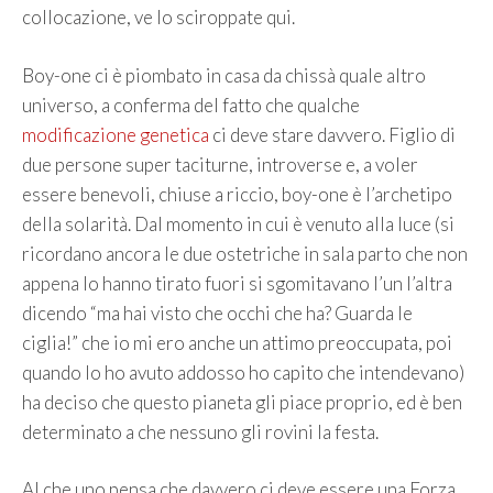
collocazione, ve lo sciroppate qui.
Boy-one ci è piombato in casa da chissà quale altro
universo, a conferma del fatto che qualche
modificazione genetica
ci deve stare davvero. Figlio di
due persone super taciturne, introverse e, a voler
essere benevoli, chiuse a riccio, boy-one è l’archetipo
della solarità. Dal momento in cui è venuto alla luce (si
ricordano ancora le due ostetriche in sala parto che non
appena lo hanno tirato fuori si sgomitavano l’un l’altra
dicendo “ma hai visto che occhi che ha? Guarda le
ciglia!” che io mi ero anche un attimo preoccupata, poi
quando lo ho avuto addosso ho capito che intendevano)
ha deciso che questo pianeta gli piace proprio, ed è ben
determinato a che nessuno gli rovini la festa.
Al che uno pensa che davvero ci deve essere una Forza