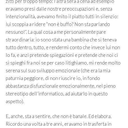
zitti per troppo tempo: l’altra sera a cena ad esempio
eravamo presi dalle nostre preoccupazioni e, senza
intenzionalità, avevamo finito il piatto tutti in silenzio:
lui scoppia a ridere “non è buffo? Non sta parlando
nessuno!”. La qual cosa a me personalmente pare
straordinaria: io sono stata una bambina che si teneva
tutto dentro, tutto, e rendermi conto che invece lui non
lo fa, e anzi pretende spiegazioni e pretende che noi ci
si spieghi fra noi se per caso litighiamo, mi rende molto
serena sul suo sviluppo emozionale (che era la mia
paturnia peggiore, di non riuscire io, in fondo
abbastanza disfunzionale emozionalmente, nel pieno
stereotipo dell’informatico, ad aiutarlo in questo
aspetto).
E, anche, sta a sentire, che non è banale. Ed elabora.
Ricordo una volta a tre anni, eravamo in trasferta in