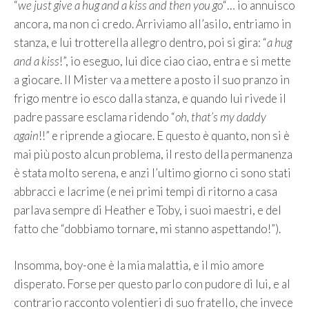
“
we just give a hug and a kiss and then you go
“… io annuisco
ancora, ma non ci credo. Arriviamo all’asilo, entriamo in
stanza, e lui trotterella allegro dentro, poi si gira: “
a hug
and a kiss
!”, io eseguo, lui dice ciao ciao, entra e si mette
a giocare. Il Mister va a mettere a posto il suo pranzo in
frigo mentre io esco dalla stanza, e quando lui rivede il
padre passare esclama ridendo “
oh, that’s my daddy
again
!!” e riprende a giocare. E questo è quanto, non si è
mai più posto alcun problema, il resto della permanenza
è stata molto serena, e anzi l’ultimo giorno ci sono stati
abbracci e lacrime (e nei primi tempi di ritorno a casa
parlava sempre di Heather e Toby, i suoi maestri, e del
fatto che “dobbiamo tornare, mi stanno aspettando!”).
Insomma, boy-one è la mia malattia, e il mio amore
disperato. Forse per questo parlo con pudore di lui, e al
contrario racconto volentieri di suo fratello, che invece