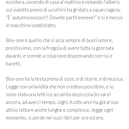
eccetera, uscendo di casa al mattino e notando l’albero
sul vialetto pieno di uccellini ha gridato a squarciagola:
“E’ autunnoooooo!!! Dovete partireeeeee!” e si è messo
in macchina soddisfatto.
Boy-one è quello che si alza sempre di buon’umore,
prestissimo, con la fregola di avere tutta la giornata
davanti, e scende a colazione dispensando sorrisi e
bacetti.
Boy-one ha la testa piena di cose, e di storie, e di musica.
Legge con un’avidità che non credevo possibile, e io
sono stata una lettrice accanita da piccola (lo sarei
ancora, ad averci tempo, sigh). A otto anni ha già al suo
attivo letture anche lunghe e complesse, legge ogni
momento, si perde nei suoi libri per ore ed ore.