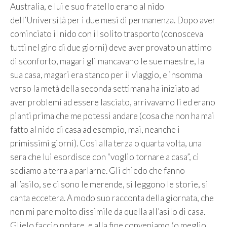
Australia, e lui e suo fratello erano al nido
dell’Università per i due mesi di permanenza. Dopo aver
cominciato il nido con il solito trasporto (conosceva
tutti nel giro di due giorni) deve aver provato un attimo
di sconforto, magari gli mancavano le sue maestre, la
sua casa, magari era stanco per il viaggio, e insomma
verso la metà della seconda settimana ha iniziato ad
aver problemi ad essere lasciato, arrivavamo lì ed erano
pianti prima che me potessi andare (cosa che non ha mai
fatto al nido di casa ad esempio, mai, neanche i
primissimi giorni). Così alla terza o quarta volta, una
sera che lui esordisce con “voglio tornare a casa”, ci
sediamo a terra a parlarne. Gli chiedo che fanno
all’asilo, se ci sono le merende, si leggono le storie, si
canta eccetera. A modo suo racconta della giornata, che
non mi pare molto dissimile da quella all’asilo di casa.
Glielo faccio notare, e alla fine conveniamo (o meglio,