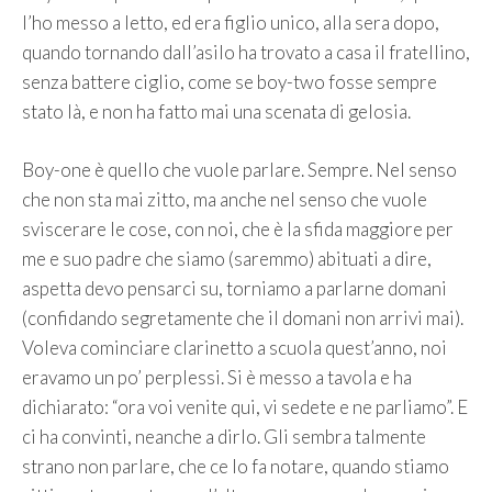
l’ho messo a letto, ed era figlio unico, alla sera dopo,
quando tornando dall’asilo ha trovato a casa il fratellino,
senza battere ciglio, come se boy-two fosse sempre
stato là, e non ha fatto mai una scenata di gelosia.
Boy-one è quello che vuole parlare. Sempre. Nel senso
che non sta mai zitto, ma anche nel senso che vuole
sviscerare le cose, con noi, che è la sfida maggiore per
me e suo padre che siamo (saremmo) abituati a dire,
aspetta devo pensarci su, torniamo a parlarne domani
(confidando segretamente che il domani non arrivi mai).
Voleva cominciare clarinetto a scuola quest’anno, noi
eravamo un po’ perplessi. Si è messo a tavola e ha
dichiarato: “ora voi venite qui, vi sedete e ne parliamo”. E
ci ha convinti, neanche a dirlo. Gli sembra talmente
strano non parlare, che ce lo fa notare, quando stiamo