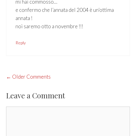
mi hai commosso…
e confermo che l’annata del 2004 è un’ottima
annata !
noi saremo otto a novembre !!!
Reply
COMMENT
← Older Comments
NAVIGATION
Leave a Comment
Comment