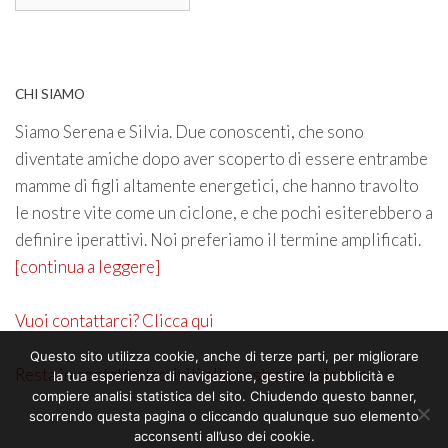
CHI SIAMO
Siamo Serena e Silvia. Due conoscenti, che sono
diventate amiche dopo aver scoperto di essere entrambe
mamme di figli altamente energetici, che hanno travolto
le nostre vite come un ciclone, e che pochi esiterebbero a
definire iperattivi. Noi preferiamo il termine amplificati.
[continua a leggere]
Vuoi contattarci? Clicca qui
Questo sito utilizza cookie, anche di terze parti, per migliorare
Resta in contatto. Iscriviti alla nostra newsletter
la tua esperienza di navigazione, gestire la pubblicità e
compiere analisi statistica del sito. Chiudendo questo banner,
scorrendo questa pagina o cliccando qualunque suo elemento
acconsenti all’uso dei cookie.