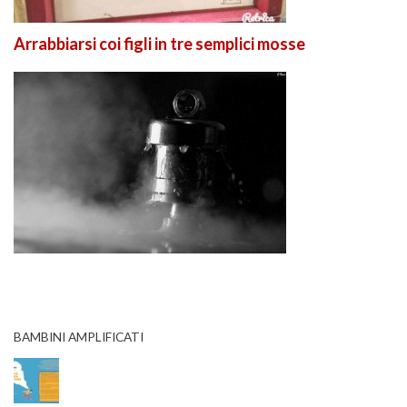
Arrabbiarsi coi figli in tre semplici mosse
BAMBINI AMPLIFICATI