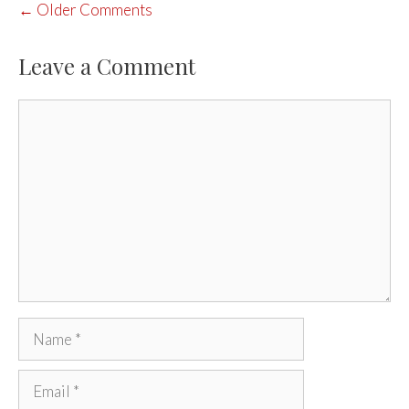
COMMENT
← Older Comments
NAVIGATION
Leave a Comment
Comment
Name
Email