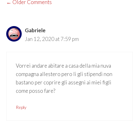
COMMENT
← Older Comments
NAVIGATION
Gabriele
Jan 12, 2020 at 7:59 pm
Vorrei andare abitare a casa della mia nuva
compagna allestero pero li gli stipendi non
bastano per coprire gli assegni ai miei figli
come posso fare?
Reply