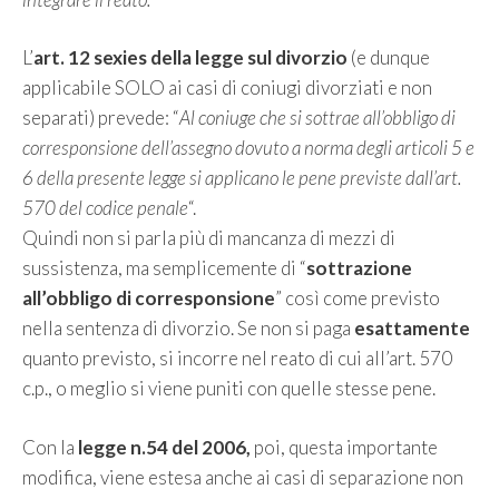
L’
art. 12 sexies della legge sul divorzio
(e dunque
applicabile SOLO ai casi di coniugi divorziati e non
separati) prevede: “
Al coniuge che si sottrae all’obbligo di
corresponsione dell’assegno dovuto a norma degli articoli 5 e
6 della presente legge si applicano le pene previste dall’art.
570 del codice penale
“.
Quindi non si parla più di mancanza di mezzi di
sussistenza, ma semplicemente di “
sottrazione
all’obbligo di corresponsione
” così come previsto
nella sentenza di divorzio. Se non si paga
esattamente
quanto previsto, si incorre nel reato di cui all’art. 570
c.p., o meglio si viene puniti con quelle stesse pene.
Con la
legge n.54 del 2006,
poi, questa importante
modifica, viene estesa anche ai casi di separazione non