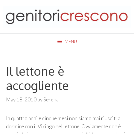
Skip
to
content
MENU
Il lettone è
accogliente
May 18, 2010
by
Serena
In quattro anni e cinque mesi non siamo mai riusciti a
dormire con il Vikingo nel lettone. Ovviamente non è