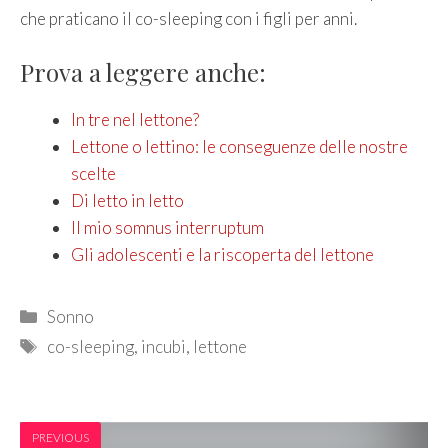
che praticano il co-sleeping con i figli per anni.
Prova a leggere anche:
In tre nel lettone?
Lettone o lettino: le conseguenze delle nostre
scelte
Di letto in letto
Il mio somnus interruptum
Gli adolescenti e la riscoperta del lettone
Categories
Sonno
Tags
co-sleeping
,
incubi
,
lettone
PREVIOUS