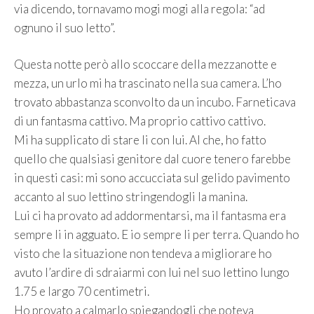
via dicendo, tornavamo mogi mogi alla regola: “ad
ognuno il suo letto”.
Questa notte però allo scoccare della mezzanotte e
mezza, un urlo mi ha trascinato nella sua camera. L’ho
trovato abbastanza sconvolto da un incubo. Farneticava
di un fantasma cattivo. Ma proprio cattivo cattivo.
Mi ha supplicato di stare li con lui. Al che, ho fatto
quello che qualsiasi genitore dal cuore tenero farebbe
in questi casi: mi sono accucciata sul gelido pavimento
accanto al suo lettino stringendogli la manina.
Lui ci ha provato ad addormentarsi, ma il fantasma era
sempre li in agguato. E io sempre li per terra. Quando ho
visto che la situazione non tendeva a migliorare ho
avuto l’ardire di sdraiarmi con lui nel suo lettino lungo
1.75 e largo 70 centimetri.
Ho provato a calmarlo spiegandogli che poteva