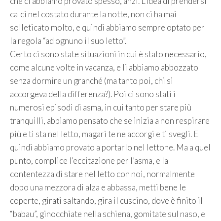
che ci abbiamo provato spesso, anzi. L’idea di prendersi
calci nel costato durante la notte, non ci ha mai
solleticato molto, e quindi abbiamo sempre optato per
la regola “ad ognuno il suo letto”.
Certo ci sono state situazioni in cui è stato necessario,
come alcune volte in vacanza, e li abbiamo abbozzato
senza dormire un granché (ma tanto poi, chi si
accorgeva della differenza?). Poi ci sono stati i
numerosi episodi di asma, in cui tanto per stare più
tranquilli, abbiamo pensato che se inizia a non respirare
più e ti sta nel letto, magari te ne accorgi e ti svegli. E
quindi abbiamo provato a portarlo nel lettone. Ma a quel
punto, complice l’eccitazione per l’asma, e la
contentezza di stare nel letto con noi, normalmente
dopo una mezzora di alza e abbassa, metti bene le
coperte, girati saltando, gira il cuscino, dove è finito il
“babau”, ginocchiate nella schiena, gomitate sul naso, e