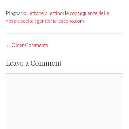
Pingback:
Lettone o lettino: le conseguenze delle
nostre scelte | genitoricrescono.com
COMMENT
← Older Comments
NAVIGATION
Leave a Comment
Comment