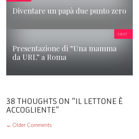
Diventare un papà due punto zero
NEXT
Presentazione di “Una mamma
da URL” a Roma
38 THOUGHTS ON “IL LETTONE È
ACCOGLIENTE”
COMMENT
← Older Comments
NAVIGATION