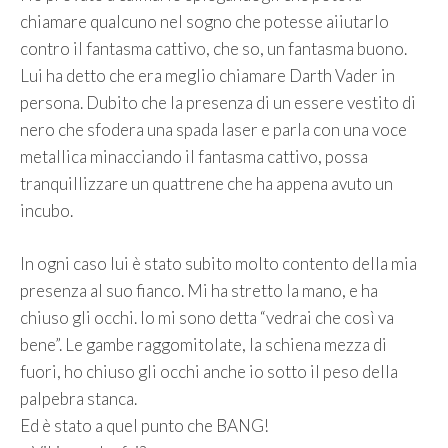
chiamare qualcuno nel sogno che potesse aiiutarlo
contro il fantasma cattivo, che so, un fantasma buono.
Lui ha detto che era meglio chiamare Darth Vader in
persona. Dubito che la presenza di un essere vestito di
nero che sfodera una spada laser e parla con una voce
metallica minacciando il fantasma cattivo, possa
tranquillizzare un quattrene che ha appena avuto un
incubo.
In ogni caso lui è stato subito molto contento della mia
presenza al suo fianco. Mi ha stretto la mano, e ha
chiuso gli occhi. Io mi sono detta “vedrai che così va
bene”. Le gambe raggomitolate, la schiena mezza di
fuori, ho chiuso gli occhi anche io sotto il peso della
palpebra stanca.
Ed è stato a quel punto che BANG!