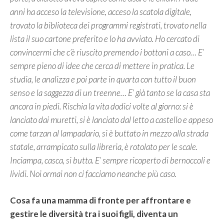
anni ha acceso la televisione, acceso la scatola digitale,
trovato la biblioteca dei programmi registrati, trovato nella
lista il suo cartone preferito e lo ha avviato. Ho cercato di
convincermi che c’è riuscito premendo i bottoni a caso… E’
sempre pieno di idee che cerca di mettere in pratica. Le
studia, le analizza e poi parte in quarta con tutto il buon
senso e la saggezza di un treenne… E’ già tanto se la casa sta
ancora in piedi. Rischia la vita dodici volte al giorno: si è
lanciato dai muretti, si è lanciato dal letto a castello e appeso
come tarzan al lampadario, si è buttato in mezzo alla strada
statale, arrampicato sulla libreria, è rotolato per le scale.
Inciampa, casca, si butta. E’ sempre ricoperto di bernoccoli e
lividi. Noi ormai non ci facciamo neanche più caso.
Cosa fa una mamma di fronte per affrontare e
gestire le diversità tra i suoi figli, diventa un