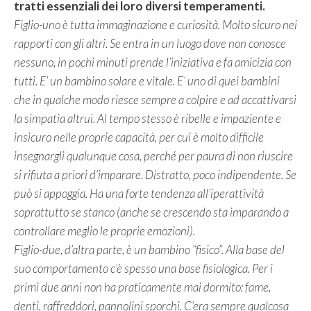
tratti essenziali dei loro diversi temperamenti.
Figlio-uno è tutta immaginazione e curiosità. Molto sicuro nei
rapporti con gli altri. Se entra in un luogo dove non conosce
nessuno, in pochi minuti prende l’iniziativa e fa amicizia con
tutti. E’ un bambino solare e vitale. E’ uno di quei bambini
che in qualche modo riesce sempre a colpire e ad accattivarsi
la simpatia altrui. Al tempo stesso è ribelle e impaziente e
insicuro nelle proprie capacità, per cui è molto difficile
insegnargli qualunque cosa, perché per paura di non riuscire
si rifiuta a priori d’imparare. Distratto, poco indipendente. Se
può si appoggia. Ha una forte tendenza all’iperattività
soprattutto se stanco (anche se crescendo sta imparando a
controllare meglio le proprie emozioni).
Figlio-due, d’altra parte, è un bambino “fisico”. Alla base del
suo comportamento c’è spesso una base fisiologica. Per i
primi due anni non ha praticamente mai dormito: fame,
denti, raffreddori, pannolini sporchi. C’era sempre qualcosa