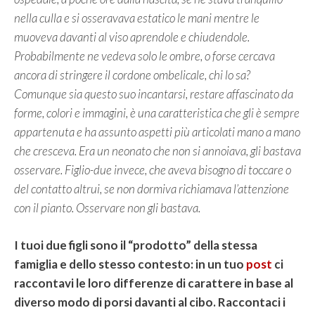
nella culla e si osseravava estatico le mani mentre le
muoveva davanti al viso aprendole e chiudendole.
Probabilmente ne vedeva solo le ombre, o forse cercava
ancora di stringere il cordone ombelicale, chi lo sa?
Comunque sia questo suo incantarsi, restare affascinato da
forme, colori e immagini, è una caratteristica che gli è sempre
appartenuta e ha assunto aspetti più articolati mano a mano
che cresceva. Era un neonato che non si annoiava, gli bastava
osservare. Figlio-due invece, che aveva bisogno di toccare o
del contatto altrui, se non dormiva richiamava l’attenzione
con il pianto. Osservare non gli bastava.
I tuoi due figli sono il “prodotto” della stessa
famiglia e dello stesso contesto: in un tuo
post
ci
raccontavi le loro differenze di carattere in base al
diverso modo di porsi davanti al cibo. Raccontaci i