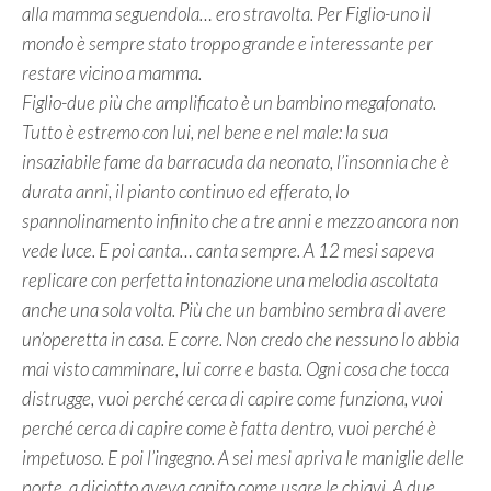
alla mamma seguendola… ero stravolta. Per Figlio-uno il
mondo è sempre stato troppo grande e interessante per
restare vicino a mamma.
Figlio-due più che amplificato è un bambino megafonato.
Tutto è estremo con lui, nel bene e nel male: la sua
insaziabile fame da barracuda da neonato, l’insonnia che è
durata anni, il pianto continuo ed efferato, lo
spannolinamento infinito che a tre anni e mezzo ancora non
vede luce. E poi canta… canta sempre. A 12 mesi sapeva
replicare con perfetta intonazione una melodia ascoltata
anche una sola volta. Più che un bambino sembra di avere
un’operetta in casa. E corre. Non credo che nessuno lo abbia
mai visto camminare, lui corre e basta. Ogni cosa che tocca
distrugge, vuoi perché cerca di capire come funziona, vuoi
perché cerca di capire come è fatta dentro, vuoi perché è
impetuoso. E poi l’ingegno. A sei mesi apriva le maniglie delle
porte, a diciotto aveva capito come usare le chiavi. A due