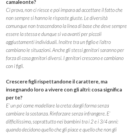
camaleonte?
Ci prova, non ci riesce e poi impara ad accettare il fatto che
non sempre si hanno le risposte giuste. Le diversità
comunque non trascendono la linea di base che deve sempre
essere la stessa e dunque si va avanti per piccoli
aggiustamenti individuali. Inoltre tra un figlio e l’altro
cambiano le situazioni. Anche gli stessi genitori saranno per
forza di cosa genitori diversi. I genitori crescono e cambiano
con i figli.
Crescere figli rispettandone il carattere, ma
insegnando loro a vivere con gli altri: cosa significa
per te?
E’ un po’ come modellare la creta: dargli forma senza
cambiare la sostanza. Rinforzare senza infrangere. E’
difficilissimo, soprattutto nei bambini tra i 2 e i 3/4 anni:
quando decidono quello che gli piace e quello che non gli