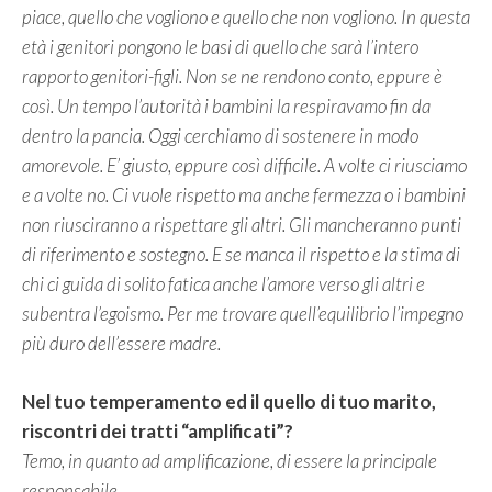
piace, quello che vogliono e quello che non vogliono. In questa
età i genitori pongono le basi di quello che sarà l’intero
rapporto genitori-figli. Non se ne rendono conto, eppure è
così. Un tempo l’autorità i bambini la respiravamo fin da
dentro la pancia. Oggi cerchiamo di sostenere in modo
amorevole. E’ giusto, eppure così difficile. A volte ci riusciamo
e a volte no. Ci vuole rispetto ma anche fermezza o i bambini
non riusciranno a rispettare gli altri. Gli mancheranno punti
di riferimento e sostegno. E se manca il rispetto e la stima di
chi ci guida di solito fatica anche l’amore verso gli altri e
subentra l’egoismo. Per me trovare quell’equilibrio l’impegno
più duro dell’essere madre.
Nel tuo temperamento ed il quello di tuo marito,
riscontri dei tratti “amplificati”?
Temo, in quanto ad amplificazione, di essere la principale
responsabile.