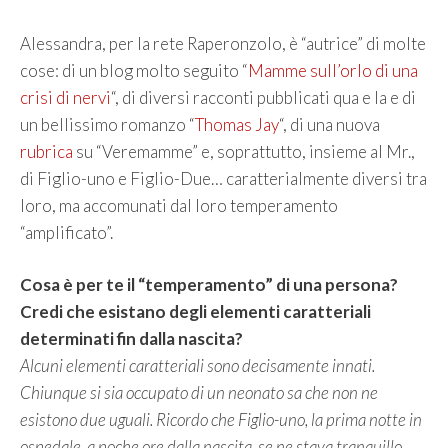
Alessandra, per la rete Raperonzolo, è “autrice” di molte
cose: di un blog molto seguito “
Mamme sull’orlo di una
crisi di nervi
“, di diversi racconti pubblicati qua e la e di
un bellissimo romanzo “
Thomas Jay
“, di una nuova
rubrica
su “Veremamme” e, soprattutto, insieme al Mr.,
di Figlio-uno e Figlio-Due… caratterialmente diversi tra
loro, ma accomunati dal loro temperamento
“amplificato”.
Cosa è per te il “temperamento” di una persona?
Credi che esistano degli elementi caratteriali
determinati fin dalla nascita?
Alcuni elementi caratteriali sono decisamente innati.
Chiunque si sia occupato di un neonato sa che non ne
esistono due uguali. Ricordo che Figlio-uno, la prima notte in
ospedale, a poche ore dalla nascita, se ne stava tranquillo