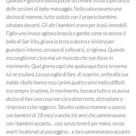
Quando Figlio-uno aveva poche settimane iniziai a portarlo a
delle sessioni di baby-massaggio. Nella sala eravamo una
decina di mamme, tutte sedute con il proprio bambino
sdraiato davanti. Gli altri bambini erano per lo più immobili.
Figlio-uno invece agitava braccia e gambe come se avesse il
ballo di San Vito, girava la testa a destra e sinistra per
guardarsi intorno, cercava di sollevarsi, si rigirava. Quando
era sveglio non c’era mai un muscolo che non fosse in
movimento. Quel giorno capii che qualunque fosse la norma
lui ne esulava. La sua voglia di fare, di scoprire, unita alla sua
indole ribelle hanno reso i primi quattro anni molto difficili:
era sempre in azione, in movimento, toccava tutto e se aveva
deciso di fare una cosa non c’era deterrente, distrazione o
rimprovero che reggesse. Talvolta vedevo mamme a spasso
con bambini di 18 mesi o anche tre anni che camminavano
con i bambini accanto… così senza tenerli per mano, senza
averli incatenati al passeggino… e loro camminavano accanto