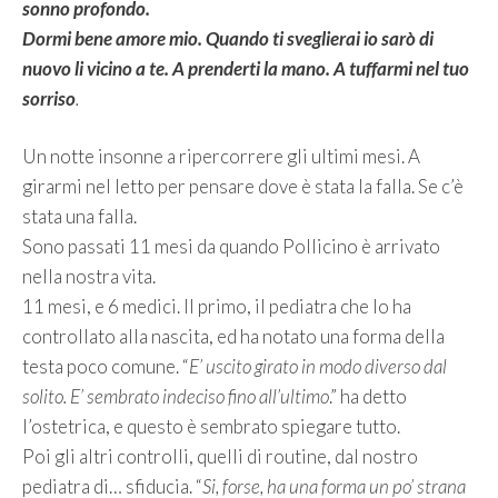
sonno profondo.
Dormi bene amore mio. Quando ti sveglierai io sarò di
nuovo li vicino a te. A prenderti la mano. A tuffarmi nel tuo
sorriso
.
Un notte insonne a ripercorrere gli ultimi mesi. A
girarmi nel letto per pensare dove è stata la falla. Se c’è
stata una falla.
Sono passati 11 mesi da quando Pollicino è arrivato
nella nostra vita.
11 mesi, e 6 medici. Il primo, il pediatra che lo ha
controllato alla nascita, ed ha notato una forma della
testa poco comune. “
E’ uscito girato in modo diverso dal
solito. E’ sembrato indeciso fino all’ultimo
.” ha detto
l’ostetrica, e questo è sembrato spiegare tutto.
Poi gli altri controlli, quelli di routine, dal nostro
pediatra di… sfiducia. “
Si, forse, ha una forma un po’ strana