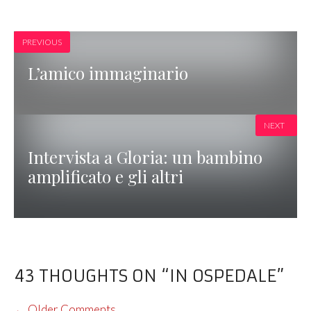
PREVIOUS
L’amico immaginario
NEXT
Intervista a Gloria: un bambino
amplificato e gli altri
43 THOUGHTS ON “IN OSPEDALE”
COMMENT
← Older Comments