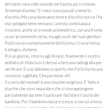
del cranio, ma a volte succede con il parto, poi si sistema.
Teniamolo d’occhio.
” E i mesi sono passati a tenerlo
d’occhio. Ma cosa dovevamo tenere d’occhio non ce l’ha
mai spiegato bene nessuno. La testa continuava a
crescere, anche se in modo asimmetrico, con una fronte
un po’ prominente certo, ma agli occhi dei suoi genitori
Pollicino era semplicemente bellissimo. Cresce felice,
è allegro, sta bene.
Poi un giorno, intorno agli 8 mesi, finalmente il nostro
pediatra di sfiducia si è deciso a fare una radiografia per
verificare. E così abbiamo scoperto che Pollicino ha una
sinostosi sagittale. Che parolone, eh!
Il cranio dei neonati è una cosa meravigliosa. E’ fatto a
placche che sono separate e che si sovrappongono
parzialmente durante il parto per facilitare l’uscita del
bambino. Poi il bambino nasce e cresce, e con lui cresce