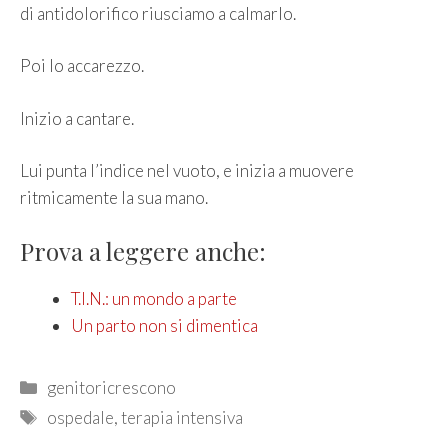
di antidolorifico riusciamo a calmarlo.
Poi lo accarezzo.
Inizio a cantare.
Lui punta l’indice nel vuoto, e inizia a muovere
ritmicamente la sua mano.
Prova a leggere anche:
T.I.N.: un mondo a parte
Un parto non si dimentica
Categories
genitoricrescono
Tags
ospedale
,
terapia intensiva