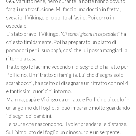
GG. Va tutto bene, però durante la notte hanno dovuto
fargli una trasfusione. Mi faccio una doccia in fretta,
sveglio il Vikingo e lo porto all’asilo. Poi corro in
ospedale.
E’ stato bravo il Vikingo. “
Ci sono i giochi in ospedale?”
ha
chiesto timidamente. Poi ha preparato un piatto di
pomodori per il suo papà, così che lui possa mangiarli al
ritorno a casa.
Trattengo le lacrime vedendo il disegno che ha fatto per
Pollicino. Un ritratto di famiglia. Lui che disegna solo
scarabocchi, ha scelto di disegnare un ritratto con noi 4
e tantissimi cuoricini intorno.
Mamma, papà e Vikingo da un lato, e Pollicino piccolo in
un angolino del foglio. Si può imparare molto guardando
i disegni dei bambini.
Le paure che nascondono. Il voler prendere le distanze.
Sull’altro lato del foglio un dinosauro e un serpente.