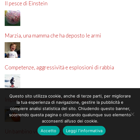
Il pesce di Einstein
Marzia, una mamma che ha deposto le armi
Competenze, aggressività e esplosioni di rabbia
Questo sito utilizza cookie, anche di terze parti, per migliorare
Imparare a sciare e petrificus totalus
la tua esperienza di navigazione, gestire la pubblicità e
compiere analisi statistica del sito. Chiudendo questo banner,
scorrendo questa pagina o cliccando qualunque suo elemento
acconsenti all’uso dei cookie.
Accetto
Leggi l'informativa
Un bambino vivace come gli altri