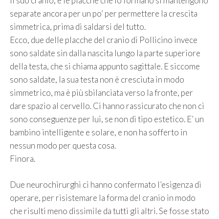
il suo cranio, e le placche che lo formano si mantengono
separate ancora per un po’ per permettere la crescita
simmetrica, prima di saldarsi del tutto.
Ecco, due delle placche del cranio di Pollicino invece
sono saldate sin dalla nascita lungo la parte superiore
della testa, che si chiama appunto sagittale. E siccome
sono saldate, la sua testa non è cresciuta in modo
simmetrico, ma è più sbilanciata verso la fronte, per
dare spazio al cervello. Ci hanno rassicurato che non ci
sono conseguenze per lui, se non di tipo estetico. E’ un
bambino intelligente e solare, e non ha sofferto in
nessun modo per questa cosa.
Finora.
Due neurochirurghi ci hanno confermato l’esigenza di
operare, per risistemare la forma del cranio in modo
che risulti meno dissimile da tutti gli altri. Se fosse stato