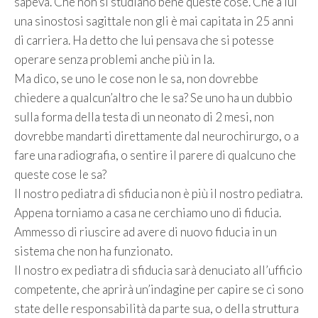
sapeva. Che non si studiano bene queste cose. Che a lui
una sinostosi sagittale non gli è mai capitata in 25 anni
di carriera. Ha detto che lui pensava che si potesse
operare senza problemi anche più in la.
Ma dico, se uno le cose non le sa, non dovrebbe
chiedere a qualcun’altro che le sa? Se uno ha un dubbio
sulla forma della testa di un neonato di 2 mesi, non
dovrebbe mandarti direttamente dal neurochirurgo, o a
fare una radiografia, o sentire il parere di qualcuno che
queste cose le sa?
Il nostro pediatra di sfiducia non è più il nostro pediatra.
Appena torniamo a casa ne cerchiamo uno di fiducia.
Ammesso di riuscire ad avere di nuovo fiducia in un
sistema che non ha funzionato.
Il nostro ex pediatra di sfiducia sarà denuciato all’ufficio
competente, che aprirà un’indagine per capire se ci sono
state delle responsabilità da parte sua, o della struttura