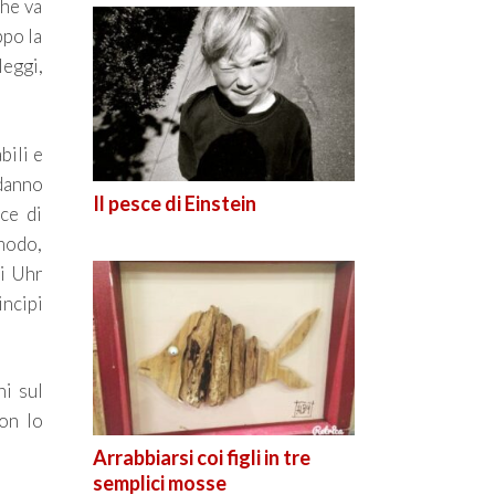
che va
ppo la
leggi,
bili e
 danno
Il pesce di Einstein
ce di
omodo,
di Uhr
ncipi
ni sul
on lo
Arrabbiarsi coi figli in tre
semplici mosse