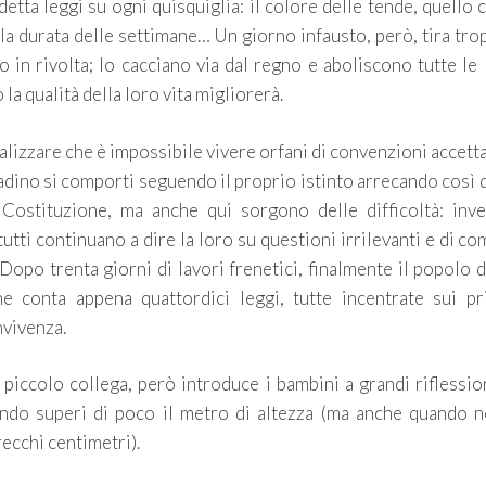
detta leggi su ogni quisquiglia: il colore delle tende, quello 
la durata delle settimane… Un giorno infausto, però, tira tro
o in rivolta; lo cacciano via dal regno e aboliscono tutte le 
 la qualità della loro vita migliorerà.
alizzare che è impossibile vivere orfani di convenzioni accetta
ttadino si comporti seguendo il proprio istinto arrecando così
a Costituzione, ma anche qui sorgono delle difficoltà: inve
utti continuano a dire la loro su questioni irrilevanti e di c
Dopo trenta giorni di lavori frenetici, finalmente il popolo 
 conta appena quattordici leggi, tutte incentrate sui pri
nvivenza.
piccolo collega, però introduce i bambini a grandi riflessio
ndo superi di poco il metro di altezza (ma anche quando n
recchi centimetri).