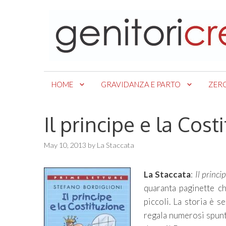
Skip
to
content
HOME
GRAVIDANZA E PARTO
ZER
Il principe e la Cost
May 10, 2013
by
La Staccata
La Staccata
:
Il princi
quaranta paginette ch
piccoli. La storia è s
regala numerosi spunti