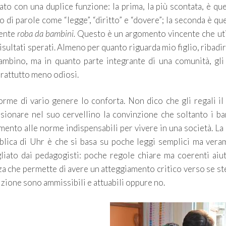
zato con una duplice funzione: la prima, la più scontata, è que
 di parole come “legge”, “diritto” e “dovere”; la seconda è que
mente
roba da bambini.
Questo è un argomento vincente che uti
ultati sperati. Almeno per quanto riguarda mio figlio, ribadi
ambino, ma in quanto parte integrante di una comunità, gli
prattutto meno odiosi.
rme di vario genere lo conforta. Non dico che gli regali i
nsionare nel suo cervellino la convinzione che soltanto i b
mento alle norme indispensabili per vivere in una società. La
bblica di Uhr è che si basa su poche leggi semplici ma vera
liato dai pedagogisti: poche regole chiare ma coerenti aiu
za che permette di avere un atteggiamento critico verso se st
zione sono ammissibili e attuabili oppure no.