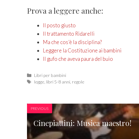
Prova a leggere anche:
Il posto giusto
Il trattamento Ridarelli
Ma che cos’è la disciplina?
Leggere la Costituzione ai bambini
Il gufo che aveva paura del buio
Categories
Libri per bambini
Tags
legge
,
libri 5-8 anni
,
regole
PREVIOUS
Cinepiattini: Musica maestro!