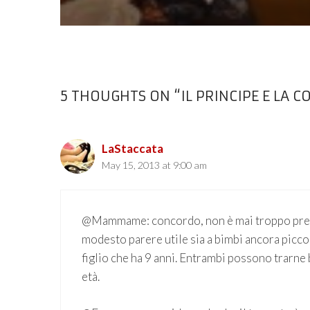
5 THOUGHTS ON “IL PRINCIPE E LA C
LaStaccata
May 15, 2013 at 9:00 am
@Mammame: concordo, non è mai troppo presto. 
modesto parere utile sia a bimbi ancora piccoli
figlio che ha 9 anni. Entrambi possono trarne
età.