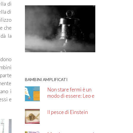
lla di
lla di
lizzo
re che
 dà la
l dono
ambini
 parte
BAMBINI AMPLIFICATI
mente
Non stare fermi è un
tano i
modo di essere: Leo e
essi e
l’ADHD
Il pesce di Einstein