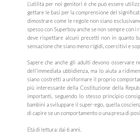
L’utilità per noi genitori è che può essere utiliz
gettare le basi per la comprensione del significato
dimostrare come le regole non siano esclusiva
spesso con Superboy anche se non sempre con i ris
deve rispettare alcuni precetti non in quanto b
sensazione che siano meno rigidi, coercitivi e so
Sapere che anche gli adulti devono osservare no
dell’immediata ubbidienza, ma lo aiuta a ridime
siano costretti a uniformare il proprio comporta
più interessante della Costituzione della Repu
importanti, seguendo lo stesso principio consig
bambini a sviluppare il super-ego, quella coscien
di capire se un comportamento o una presa di posi
Età di lettura: dai 6 anni.