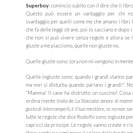
Superboy
: comincio subito con il dire che il lib
Questo può essere un vantaggio per chi n
svantaggio per quelli come me che amano i libri l
che fa delle leggi strane, poi lo cacciano e dopo 
che non si può vivere senza regole e allora se l
giuste a me piacciono, quelle non giuste no.
Quelle giuste sono: (ora non mi vengono in mente
Quelle ingiuste sono: quando i grandi stanno pa
ma non si disturba quando parlano i grandi!”. No
“Mamma! Il cane ha distrutto un cuscino! Cosa de
ordina niente (
nota de La Staccata: amore di mamma, 
gusto di interromperli, è il tuo mestiere, se no non sa
tutte le regole che dice Rodolfo sono ingiuste p
capricci da principe. Le regole vanno create e ris
(tipo: cambiare ogni mese il colore delle tende o