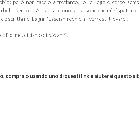
abbio; però non faccio altrettanto, io le regole cerco semp
na bella persona. A me piacciono le persone che mi rispettano
c’è scritta nei bagni: “Lasciami come mi vorresti trovare”.
oli di me, diciamo di 5/6 anni.
ro, compralo usando uno di questi link e aiuterai questo si