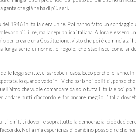
 gente che già ne ha di più seri.
del 1946 in Italia c’era un re. Poi hanno fatto un sondaggio 
levano più il re, ma la repubblica italiana. Allora elessero u
hio per creare una Costituzione, visto che poi è cominciata il
na lunga serie di norme, o regole, che stabilisce come si d
lle leggi scritte, ci sarebbe il caos. Ecco perché le fanno. In I
ettata. Io quando vedo in TV che parlano i politici, penso ch
ell’altro che vuole comandare da solo tutta l’Italia e poi
poli
Per andare tutti d’accordo e far andare meglio l’Italia dovr
ri, i diritti, i doveri e soprattutto la democrazia, cioè decidere
 d’accordo. Nella mia esperienza di bambino posso dire che non