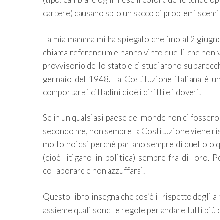
carcere) causano solo un sacco di problemi scemi a
La mia mamma mi ha spiegato che fino al 2 giugno 
chiama referendum e hanno vinto quelli che non vo
provvisorio dello stato e ci studiarono su parecc
gennaio del 1948. La Costituzione italiana è u
comportare i cittadini cioè i diritti e i doveri.
Se in un qualsiasi paese del mondo non ci fossero de
secondo me, non sempre la Costituzione viene risp
molto noiosi perché parlano sempre di quello o qu
(cioè litigano in politica) sempre fra di loro. 
collaborare e non azzuffarsi.
Questo libro insegna che cos’è il rispetto degli alt
assieme quali sono le regole per andare tutti più