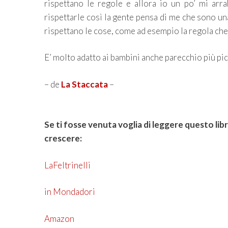
rispettano le regole e allora io un po’ mi arr
rispettarle così la gente pensa di me che sono u
rispettano le cose, come ad esempio la regola che 
E’ molto adatto ai bambini anche parecchio più picc
– de
La Staccata
–
Se ti fosse venuta voglia di leggere questo lib
crescere:
LaFeltrinelli
in Mondadori
Amazon