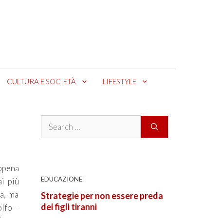
CULTURA E SOCIETÀ
LIFESTYLE
Search
for:
appena
EDUCAZIONE
i più
ra, ma
Strategie per non essere preda
dei figli tiranni
olfo –