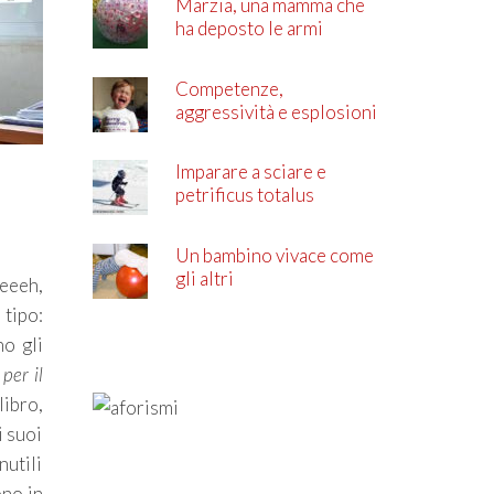
Marzia, una mamma che
ha deposto le armi
Competenze,
aggressività e esplosioni
di rabbia
Imparare a sciare e
petrificus totalus
Un bambino vivace come
gli altri
eeeeh,
 tipo:
no gli
per il
libro,
i suoi
nutili
ono in