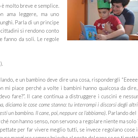
ro è molto breve e semplice.
on ama leggere, ma uno
unghi. Parla di un principe
i cittadini si rendono conto
e fanno da soli. Le regole
).
rlando, e un bambino deve dire una cosa, rispondergli “Eeee
n mi piace perché a volte i bambini hanno qualcosa da dire,
vo fare?”. Il cane continua a distruggere i cuscini e nessu
diciamo le cose come stanno: tu interrompi i discorsi degli altri 
resti un bambino. Il cane, poi, neppure ce l’abbiamo)
. Parlando del 
erché non hanno senso, non servono a regolare niente ma solo 
pettate per far vivere meglio tutti, se invece regolano cose i
ppure mangiare sempre brioche al posto del pane se no ti mett