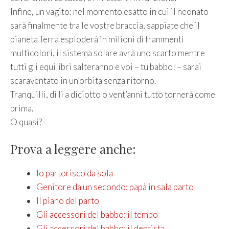
Infine, un vagito: nel momento esatto in cui il neonato
sarà finalmente tra le vostre braccia, sappiate che il
pianeta Terra esploderà in milioni di frammenti
multicolori, il sistema solare avrà uno scarto mentre
tutti gli equilibri salteranno e voi – tu babbo! – sarai
scaraventato in un’orbita senza ritorno.
Tranquilli, di lì a diciotto o vent’anni tutto tornerà come
prima.
O quasi?
Prova a leggere anche:
Io partorisco da sola
Genitore da un secondo: papà in sala parto
Il piano del parto
Gli accessori del babbo: il tempo
Gli accessori del babbo: il dentista