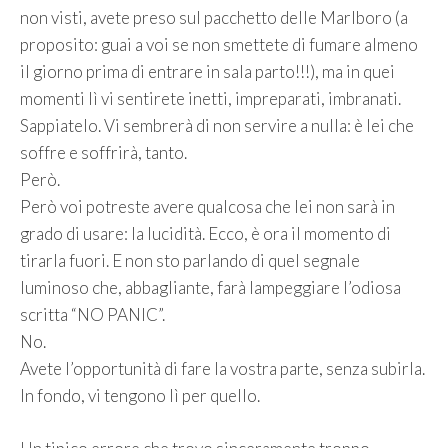
non visti, avete preso sul pacchetto delle Marlboro (a
proposito: guai a voi se non smettete di fumare almeno
il giorno prima di entrare in sala parto!!!), ma in quei
momenti lì vi sentirete inetti, impreparati, imbranati.
Sappiatelo. Vi sembrerà di non servire a nulla: è lei che
soffre e soffrirà, tanto.
Però.
Però voi potreste avere qualcosa che lei non sarà in
grado di usare: la lucidità. Ecco, è ora il momento di
tirarla fuori. E non sto parlando di quel segnale
luminoso che, abbagliante, farà lampeggiare l’odiosa
scritta “NO PANIC”.
No.
Avete l’opportunità di fare la vostra parte, senza subirla.
In fondo, vi tengono lì per quello.