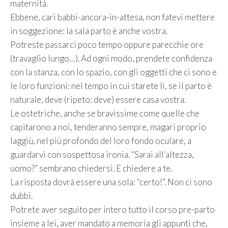
maternità.
Ebbene, cari babbi-ancora-in-attesa, non fatevi mettere
in soggezione: la sala parto è anche vostra.
Potreste passarci poco tempo oppure parecchie ore
(travaglio lungo…). Ad ogni modo, prendete confidenza
con la stanza, con lo spazio, con gli oggetti che ci sono e
le loro funzioni: nel tempo in cui starete lì, se il parto è
naturale, deve (ripeto: deve) essere casa vostra.
Le ostetriche, anche se bravissime come quelle che
capitarono a noi, tenderanno sempre, magari proprio
laggiù, nel più profondo del loro fondo oculare, a
guardarvi con sospettosa ironia. “Sarai all’altezza,
uomo?” sembrano chiedersi. E chiedere a te.
La risposta dovrà essere una sola: “certo!”. Non ci sono
dubbi.
Potrete aver seguito per intero tutto il corso pre-parto
insieme a lei, aver mandato a memoria gli appunti che,