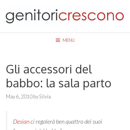
Skip
to
content
MENU
Gli accessori del
babbo: la sala parto
May 6, 2010
by
Silvia
Desian
ci regalerà ben quattro dei suoi