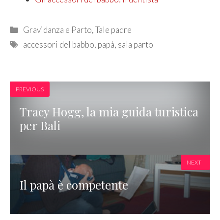
Categories
Gravidanza e Parto
,
Tale padre
Tags
accessori del babbo
,
papà
,
sala parto
PREVIOUS
Tracy Hogg, la mia guida turistica
per Bali
NEXT
Il papà è competente