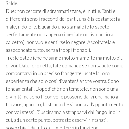
Salde.
Due: non cercate di sdrammatizzare, è inutile. Tanti e
differenti sono i racconti dei parti, una è la costante: fa
male, il dolore. E quando uno sta male (e lo sapete
perfettamente non appena rimediate un lividuccio a
calcetto), non vuole sentirselo negare. Ascoltatela e
assecondate tutto, senza troppi fronzoli.
Tre: le ostetriche ne sanno molto ma molto ma molto più
di voi. Date loro retta, fate domande se non sapete come
comportarvi in un preciso frangente, usate la loro
esperienza che solo così diventerà anche vostra. Sono
fondamentali. Dopodiché non temetele, non sono una
divinità ma sono lì con voi e possono darvi una mano a
trovare, appunto, la strada che vi porta all’appuntamento
con voi stessi. Riusciranno a strapparvi dall’angolino in
cui, ad un certo punto, potreste esservi rintanati,
soverchiati da tutto, e rimettervi in funzione.