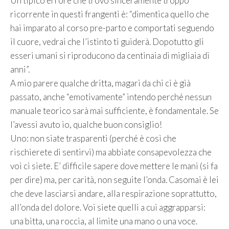
Un tipico errore che trovo sinceramente troppo
ricorrente in questi frangenti è: “dimentica quello che
hai imparato al corso pre-parto e comportati seguendo
il cuore, vedrai che l’istinto ti guiderà. Dopotutto gli
esseri umani si riproducono da centinaia di migliaia di
anni”.
A mio parere qualche dritta, magari da chi ci è già
passato, anche “emotivamente” intendo perché nessun
manuale teorico sarà mai sufficiente, è fondamentale. Se
l’avessi avuto io, qualche buon consiglio!
Uno: non siate trasparenti (perché è così che
rischierete di sentirvi) ma abbiate consapevolezza che
voi ci siete. E’ difficile sapere dove mettere le mani (si fa
per dire) ma, per carità, non seguite l’onda. Casomai è lei
che deve lasciarsi andare, alla respirazione soprattutto,
all’onda del dolore. Voi siete quelli a cui aggrapparsi:
una bitta, una roccia, al limite una mano o una voce.