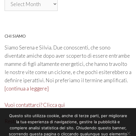
Archivio
CHI SIAMO
Siamo Serena e Silvia. Due conoscenti, che sono
diventate amiche dopo aver scoperto di essere entrambe
mamme di figli altamente energetici, che hanno travolto
le nostre vite come un ciclone, e che pochi esiterebbero a
definire iperattivi. Noi preferiamo il termine amplificati.
[continua a leggere]
Vuoi contattarci? Clicca qui
Questo sito utilizza cookie, anche di terze parti, per migliorare
Resta in contatto. Iscriviti alla nostra newsletter
la tua esperienza di navigazione, gestire la pubblicità e
compiere analisi statistica del sito. Chiudendo questo banner,
scorrendo questa pagina o cliccando qualunque suo elemento