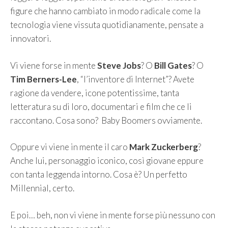
figure che hanno cambiato in modo radicale come la
tecnologia viene vissuta quotidianamente, pensate a
innovatori.
Vi viene forse in mente
Steve Jobs
? O
Bill Gates
? O
Tim Berners-Lee
, “l’inventore di Internet”? Avete
ragione da vendere, icone potentissime, tanta
letteratura su di loro, documentari e film che ce li
raccontano. Cosa sono? Baby Boomers ovviamente.
Oppure vi viene in mente il caro
Mark Zuckerberg
?
Anche lui, personaggio iconico, così giovane eppure
con tanta leggenda intorno. Cosa è? Un perfetto
Millennial, certo.
E poi… beh, non vi viene in mente forse più nessuno con