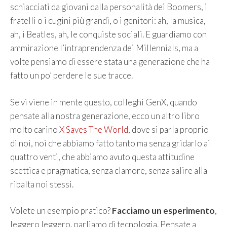
schiacciati da giovani dalla personalità dei Boomers, i
fratelli o i cugini più grandi, o i genitori: ah, la musica,
ah, i Beatles, ah, le conquiste sociali. E guardiamo con
ammirazione l’intraprendenza dei Millennials, ma a
volte pensiamo di essere stata una generazione che ha
fatto un po’ perdere le sue tracce.
Se vi viene in mente questo, colleghi GenX, quando
pensate alla nostra generazione, ecco un altro libro
molto carino
X Saves The World
, dove si parla proprio
di noi, noi che abbiamo fatto tanto ma senza gridarlo ai
quattro venti, che abbiamo avuto questa attitudine
scettica e pragmatica, senza clamore, senza salire alla
ribalta noi stessi.
Volete un esempio pratico?
Facciamo un esperimento
,
leggero leggero, parliamo di tecnologia. Pensate a