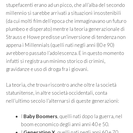
stupefacenti erano ad un picco, che all’alba del secondo
millennio si sarebbe arrivati a situazioni insostenibili
(da cui molti film dell’epoca che immaginavano un futuro
plumbeo e disperato) mentre la teoria generazionale di
Strauss e Howe predisse un’inversione di tendenza non
appena i Millennials (quelli nati negli anni 80 e 90)
avrebbero passato l’adolescenza. E in questo momento
infatti si registra un minimo storico di crimini,
gravidanze e uso di droga fra i giovani.
La teoria, che trova riscontro anche oltre la società
statunitense, in altre società occidentali, conta
nell’ultimo secolo l’alternarsi di queste generazioni:
I
Baby Boomers
, quelli nati dopo la guerra, nel
boom economico degli anni anni 40 e 50.
I
Generation X
, quelli nati negli anni 60 e 70.