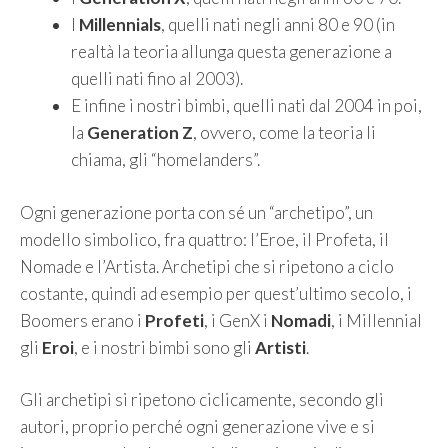
I
Millennials
, quelli nati negli anni 80 e 90 (in
realtà la teoria allunga questa generazione a
quelli nati fino al 2003).
E infine i nostri bimbi, quelli nati dal 2004 in poi,
la
Generation Z
, ovvero, come la teoria li
chiama, gli “homelanders”.
Ogni generazione porta con sé un “archetipo”, un
modello simbolico, fra quattro: l’Eroe, il Profeta, il
Nomade e l’Artista. Archetipi che si ripetono a ciclo
costante, quindi ad esempio per quest’ultimo secolo, i
Boomers erano i
Profeti
, i GenX i
Nomadi
, i Millennial
gli
Eroi
, e i nostri bimbi sono gli
Artisti
.
Gli archetipi si ripetono ciclicamente, secondo gli
autori, proprio perché ogni generazione vive e si