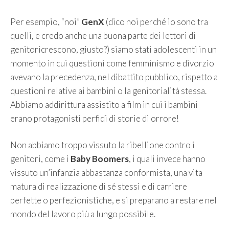
Per esempio, “noi”
GenX
(dico noi perché io sono tra
quelli, e credo anche una buona parte dei lettori di
genitoricrescono, giusto?) siamo stati adolescenti in un
momento in cui questioni come femminismo e divorzio
avevano la precedenza, nel dibattito pubblico, rispetto a
questioni relative ai bambini o la genitorialità stessa.
Abbiamo addirittura assistito a film in cui i bambini
erano protagonisti perfidi di storie di orrore!
Non abbiamo troppo vissuto la ribellione contro i
genitori, come i
Baby Boomers
, i quali invece hanno
vissuto un’infanzia abbastanza conformista, una vita
matura di realizzazione di sé stessi e di carriere
perfette o perfezionistiche, e si preparano a restare nel
mondo del lavoro più a lungo possibile.