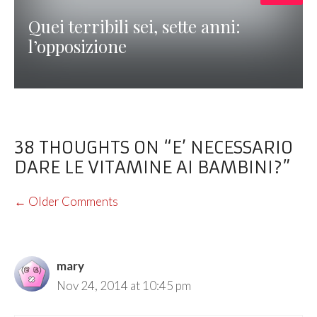
Quei terribili sei, sette anni:
l’opposizione
38 THOUGHTS ON “E’ NECESSARIO
DARE LE VITAMINE AI BAMBINI?”
COMMENT
← Older Comments
NAVIGATION
mary
Nov 24, 2014 at 10:45 pm