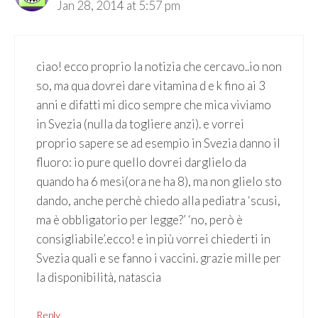
Jan 28, 2014 at 5:57 pm
ciao! ecco proprio la notizia che cercavo..io non
so, ma qua dovrei dare vitamina d e k fino ai 3
anni e difatti mi dico sempre che mica viviamo
in Svezia (nulla da togliere anzi). e vorrei
proprio sapere se ad esempio in Svezia danno il
fluoro: io pure quello dovrei darglielo da
quando ha 6 mesi(ora ne ha 8), ma non glielo sto
dando, anche perchè chiedo alla pediatra ‘scusi,
ma è obbligatorio per legge?’ ‘no, però è
consigliabile’.ecco! e in più vorrei chiederti in
Svezia quali e se fanno i vaccini. grazie mille per
la disponibilità, natascia
Reply