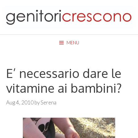
Skip
to
content
MENU
E’ necessario dare le
vitamine ai bambini?
Aug 4, 2010
by
Serena