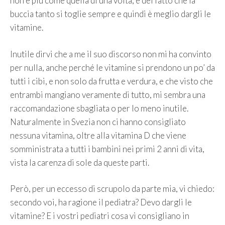
non è più come quella di una volta, e del fatto che la
buccia tanto si toglie sempre e quindi è meglio dargli le
vitamine.
Inutile dirvi che a me il suo discorso non mi ha convinto
per nulla, anche perché le vitamine si prendono un po’ da
tutti i cibi, e non solo da frutta e verdura, e che visto che
entrambi mangiano veramente di tutto, mi sembra una
raccomandazione sbagliata o per lo meno inutile.
Naturalmente in Svezia non ci hanno consigliato
nessuna vitamina, oltre alla vitamina D che viene
somministrata a tutti i bambini nei primi 2 anni di vita,
vista la carenza di sole da queste parti.
Però, per un eccesso di scrupolo da parte mia, vi chiedo:
secondo voi, ha ragione il pediatra? Devo dargli le
vitamine? E i vostri pediatri cosa vi consigliano in