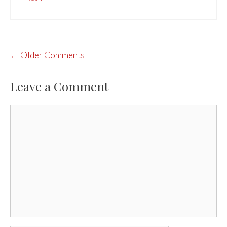
COMMENT
← Older Comments
NAVIGATION
Leave a Comment
Comment