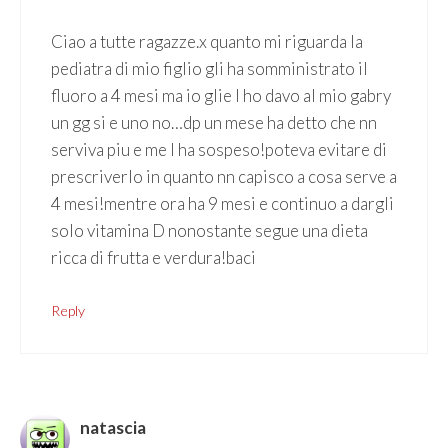
Ciao a tutte ragazze.x quanto mi riguarda la
pediatra di mio figlio gli ha somministrato il
fluoro a 4 mesi ma io glie l ho davo al mio gabry
un gg si e uno no…dp un mese ha detto che nn
serviva piu e me l ha sospeso!poteva evitare di
prescriverlo in quanto nn capisco a cosa serve a
4 mesi!mentre ora ha 9 mesi e continuo a dargli
solo vitamina D nonostante segue una dieta
ricca di frutta e verdura!baci
Reply
natascia