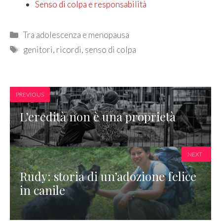
Senso di colpa e responsabilità
Categories
Tra adolescenza e menopausa
Tags
genitori
,
ricordi
,
senso di colpa
PREVIOUS
L’eredità non è una proprietà
NEXT
Rudy: storia di un’adozione felice
in canile