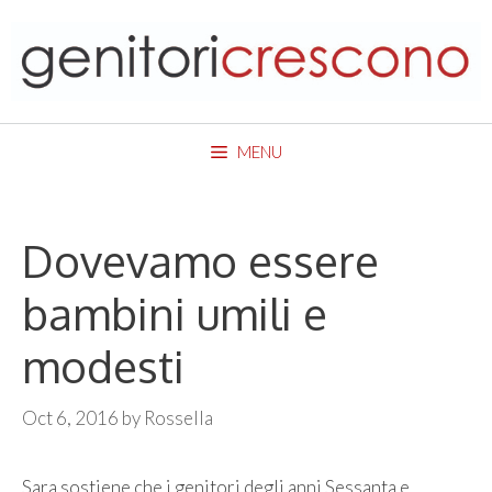
Skip
to
content
MENU
Dovevamo essere
bambini umili e
modesti
Oct 6, 2016
by
Rossella
Sara sostiene che i genitori degli anni Sessanta e