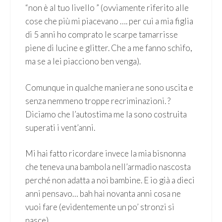
“non è al tuo livello ” (ovviamente riferito alle
cose che più mi piacevano …. per cui a mia figlia
di 5 anni ho comprato le scarpe tamarrisse
piene di lucine e glitter. Che a me fanno schifo,
ma se a lei piacciono ben venga).
Comunque in qualche maniera ne sono uscita e
senza nemmeno troppe recriminazioni. ?
Diciamo che l’autostima me la sono costruita
superati i vent’anni.
Mi hai fatto ricordare invece la mia bisnonna
che teneva una bambola nell’armadio nascosta
perché non adatta a noi bambine. E io già a dieci
anni pensavo… bah hai novanta anni cosa ne
vuoi fare (evidentemente un po’ stronzi si
nasce).