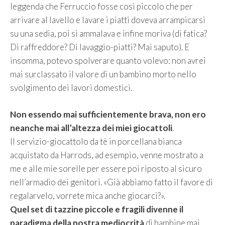
leggenda che Ferruccio fosse così piccolo che per
arrivare al lavello e lavare i piatti doveva arrampicarsi
su una sedia, poi si ammalava e infine moriva (di fatica?
Di raffreddore? Di lavaggio-piatti? Mai saputo). E
insomma, potevo spolverare quanto volevo: non avrei
mai surclassato il valore di un bambino morto nello
svolgimento dei lavori domestici.
Non essendo mai sufficientemente brava, non ero
neanche mai all’altezza dei miei giocattoli
.
Il servizio-giocattolo da tè in porcellana bianca
acquistato da Harrods, ad esempio, venne mostrato a
me e alle mie sorelle per essere poi riposto al sicuro
nell’armadio dei genitori. «Già abbiamo fatto il favore di
regalarvelo, vorrete mica anche giocarci?».
Quel set di tazzine piccole e fragili divenne il
paradigma della nostra mediocrità
di bambine mai