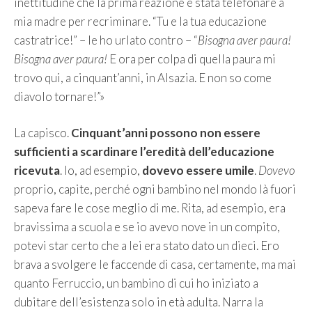
inettitudine che la prima reazione è stata telefonare a
mia madre per recriminare. “Tu e la tua educazione
castratrice!” – le ho urlato contro – “
Bisogna aver paura!
Bisogna aver paura!
E ora per colpa di quella paura mi
trovo qui, a cinquant’anni, in Alsazia. E non so come
diavolo tornare!”»
La capisco.
Cinquant’anni possono non essere
sufficienti a scardinare l’eredità dell’educazione
ricevuta
. Io, ad esempio,
dovevo essere umile
.
Dovevo
proprio, capite, perché ogni bambino nel mondo là fuori
sapeva fare le cose meglio di me. Rita, ad esempio, era
bravissima a scuola e se io avevo nove in un compito,
potevi star certo che a lei era stato dato un dieci. Ero
brava a svolgere le faccende di casa, certamente, ma mai
quanto Ferruccio, un bambino di cui ho iniziato a
dubitare dell’esistenza solo in età adulta. Narra la