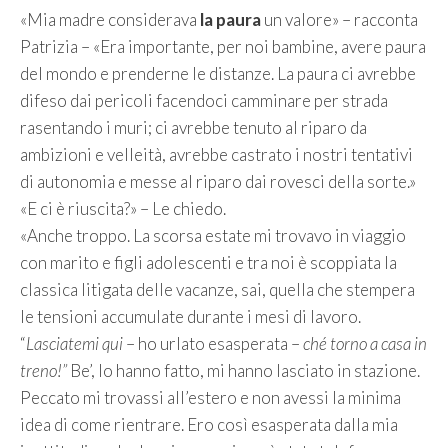
«Mia madre considerava
la paura
un valore» – racconta
Patrizia – «Era importante, per noi bambine, avere paura
del mondo e prenderne le distanze. La paura ci avrebbe
difeso dai pericoli facendoci camminare per strada
rasentando i muri; ci avrebbe tenuto al riparo da
ambizioni e velleità, avrebbe castrato i nostri tentativi
di autonomia e messe al riparo dai rovesci della sorte.»
«E ci è riuscita?» – Le chiedo.
«Anche troppo. La scorsa estate mi trovavo in viaggio
con marito e figli adolescenti e tra noi è scoppiata la
classica litigata delle vacanze, sai, quella che stempera
le tensioni accumulate durante i mesi di lavoro.
“
Lasciatemi qui
– ho urlato esasperata –
ché torno a casa in
treno!”
Be’, lo hanno fatto, mi hanno lasciato in stazione.
Peccato mi trovassi all’estero e non avessi la minima
idea di come rientrare. Ero così esasperata dalla mia