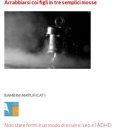
Arrabbiarsi coi figli in tre semplici mosse
BAMBINI AMPLIFICATI
Non stare fermi è un modo di essere: Leo e l’ADHD