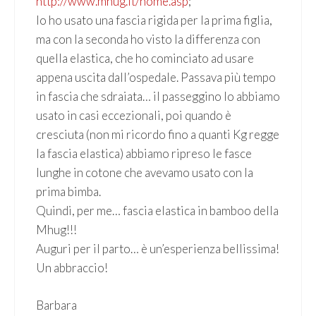
http://www.mhug.it/home.asp
;
Io ho usato una fascia rigida per la prima figlia,
ma con la seconda ho visto la differenza con
quella elastica, che ho cominciato ad usare
appena uscita dall’ospedale. Passava più tempo
in fascia che sdraiata… il passeggino lo abbiamo
usato in casi eccezionali, poi quando è
cresciuta (non mi ricordo fino a quanti Kg regge
la fascia elastica) abbiamo ripreso le fasce
lunghe in cotone che avevamo usato con la
prima bimba.
Quindi, per me… fascia elastica in bamboo della
Mhug!!!
Auguri per il parto… è un’esperienza bellissima!
Un abbraccio!
Barbara