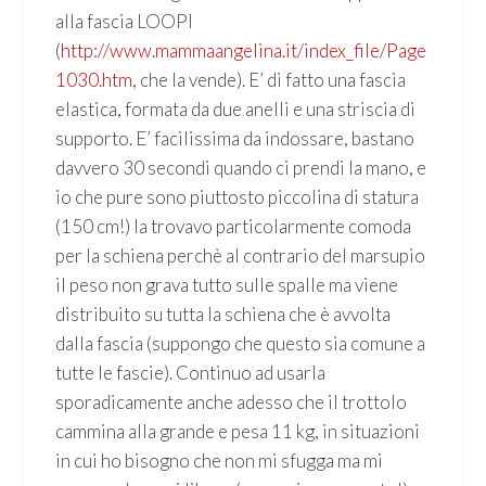
alla fascia LOOPI
(
http://www.mammaangelina.it/index_file/Page
1030.htm
, che la vende). E’ di fatto una fascia
elastica, formata da due anelli e una striscia di
supporto. E’ facilissima da indossare, bastano
davvero 30 secondi quando ci prendi la mano, e
io che pure sono piuttosto piccolina di statura
(150 cm!) la trovavo particolarmente comoda
per la schiena perchè al contrario del marsupio
il peso non grava tutto sulle spalle ma viene
distribuito su tutta la schiena che è avvolta
dalla fascia (suppongo che questo sia comune a
tutte le fascie). Continuo ad usarla
sporadicamente anche adesso che il trottolo
cammina alla grande e pesa 11 kg, in situazioni
in cui ho bisogno che non mi sfugga ma mi