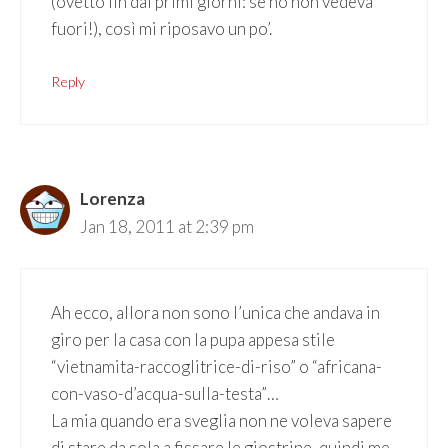
(ovetto fin dai primi giorni: se no non vedeva
fuori!), così mi riposavo un po’.
Reply
Lorenza
Jan 18, 2011 at 2:39 pm
Ah ecco, allora non sono l’unica che andava in
giro per la casa con la pupa appesa stile
“vietnamita-raccoglitrice-di-riso” o “africana-
con-vaso-d’acqua-sulla-testa”…
La mia quando era sveglia non ne voleva sapere
di stare da sola a fissare le giostrine, quindi me