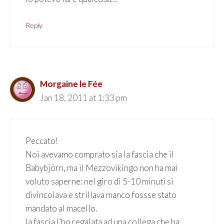
Reply
Morgaine le Fée
Jan 18, 2011 at 1:33 pm
Peccato!
Noi avevamo comprato sia la fascia che il
Babybjörn, ma il Mezzovikingo non ha mai
voluto saperne: nel giro di 5-10 minuti si
divincolava e strillava manco fossse stato
mandato al macello.
la fascia l’ho regalata ad una collega che ha