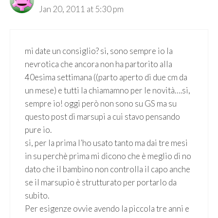
Jan 20, 2011 at 5:30 pm
mi date un consiglio? si, sono sempre io la
nevrotica che ancora non ha partorito alla
40esima settimana ((parto aperto di due cm da
un mese) e tutti la chiamamno per le novità….si,
sempre io! oggi però non sono su GS ma su
questo post di marsupi a cui stavo pensando
pure io.
si, per la prima l’ho usato tanto ma dai tre mesi
in su perchè prima mi dicono che è meglio di no
dato che il bambino non controlla il capo anche
se il marsupio è strutturato per portarlo da
subito.
Per esigenze ovvie avendo la piccola tre anni e