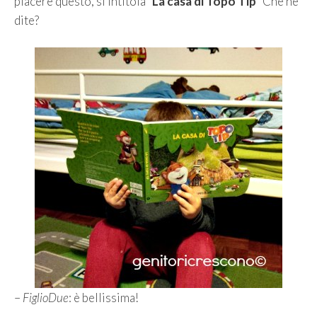
piacere questo, si intitola “
La casa di Topo Tip
” Che ne
dite?
–
FiglioDue
: è bellissima!