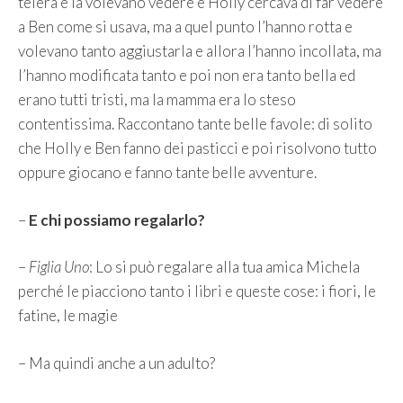
teiera e la volevano vedere e Holly cercava di far vedere
a Ben come si usava, ma a quel punto l’hanno rotta e
volevano tanto aggiustarla e allora l’hanno incollata, ma
l’hanno modificata tanto e poi non era tanto bella ed
erano tutti tristi, ma la mamma era lo steso
contentissima. Raccontano tante belle favole: di solito
che Holly e Ben fanno dei pasticci e poi risolvono tutto
oppure giocano e fanno tante belle avventure.
–
E chi possiamo regalarlo?
–
Figlia Uno
: Lo si può regalare alla tua amica Michela
perché le piacciono tanto i libri e queste cose: i fiori, le
fatine, le magie
– Ma quindi anche a un adulto?