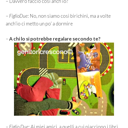
– Davvero faccio così anch’io?
–
FiglioDue
: No, non siamo così birichini, ma a volte
anch’io ci metto un po’ a dormire
–
A chi lo si potrebbe regalare secondo te?
–
Figlio Due
: Ai miei amici, a quelli a cui piacciono i libri