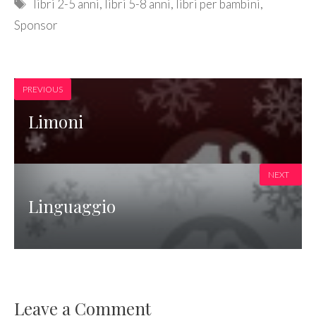
Tags
libri 2-5 anni
,
libri 5-8 anni
,
libri per bambini
,
Sponsor
PREVIOUS
Limoni
NEXT
Linguaggio
Leave a Comment