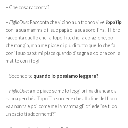
– Che cosa racconta?
–
FiglioDue
: Racconta che vicino a un tronco vive
TopoTip
con la sua mamma e il suo papà e la sua sorellina. Il libro
racconta quello che fa Topo Tip, che fa colazione, poi
che mangia, ma a me piace di più di tutto quello che fa
con il suo papà: mi piace quando disegna e colora con le
matite con i fogli
– Secondo te
quando lo possiamo leggere?
–
FiglioDue
: a me piace se me lo leggi prima di andare a
nanna perché a Topo Tip succede che alla fine del libro
va a nanna e poi come me la mamma gli chiede “se ti do
un bacio ti addormenti?”