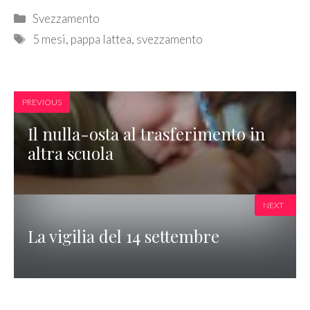
Categories
Svezzamento
Tags
5 mesi
,
pappa lattea
,
svezzamento
PREVIOUS
Il nulla-osta al trasferimento in
altra scuola
NEXT
La vigilia del 14 settembre