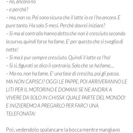
– no, ancora no
– e perchè?
– ma, non so. Poi sono sicura che il latte io ce l’ho ancora. E
pure tanto. Ha solo 5 mesi. Perchè dovrei iniziare?
– Si ma al controllo hanno detto che non è cresciuto secondo
la curva, quindi forse ha fame. E’ per questo che si sveglia di
notte!
– Si ma è pur sempre cresciuto. Quindi il latte ce l’ho!
– Si si, figurati se dico il contrario. Solo che se ha fame…
– Ma no, non ha fame. E’ una fase di crescita, poi gli passa.
MA NON CAPISCI? OGGI LE PAPPE, POI ARRIVERANNO LE
LITI PER IL MOTORINO E DOMANI SE NE ANDRA’ A
VIVERE DA SOLO IN CHISSA’ QUALE PARTE DEL MONDO!
E INIZIEREMO A PREGARLO PER FARCI UNA
TELEFONATA!
Poi, vedendolo spalancare la bocca mentre mangiavo