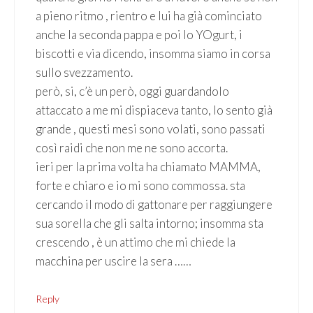
a pieno ritmo , rientro e lui ha già cominciato
anche la seconda pappa e poi lo YOgurt, i
biscotti e via dicendo, insomma siamo in corsa
sullo svezzamento.
però, si, c’è un però, oggi guardandolo
attaccato a me mi dispiaceva tanto, lo sento già
grande , questi mesi sono volati, sono passati
così raidi che non me ne sono accorta.
ieri per la prima volta ha chiamato MAMMA,
forte e chiaro e io mi sono commossa. sta
cercando il modo di gattonare per raggiungere
sua sorella che gli salta intorno; insomma sta
crescendo , è un attimo che mi chiede la
macchina per uscire la sera ……
Reply