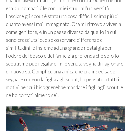
quando avevo 11 anni, e l’ho interrotta a 24 perché non
era più compatibile con i miei studi all’università.
Lasciare gli scout è stata una cosa difficilissima più di
quanto avessi mai immaginato. Ora mi ritrovo a viverla
come genitore, e in un paese diverso da quello in cui
sono cresciuta io, e ad osservare differenze e
similitudini, e insieme ad una grande nostalgia per
l’odore del bosco e dell’amicizia profonda che solo lo
scoutismo può regalare, mi è venuta voglia di ragionarci
di nuovo su. Complice una amica che era indecisa se
segnare o meno la figlia agli scout, ho pensato a tutti i
motivi per cui bisognerebbe mandare i figli agli scout, e
ne ho contati almeno sei.