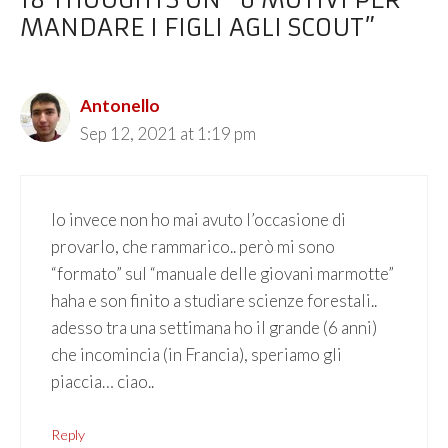
18 THOUGHTS ON “6 MOTIVI PER
MANDARE I FIGLI AGLI SCOUT”
Antonello
Sep 12, 2021 at 1:19 pm
Io invece non ho mai avuto l’occasione di
provarlo, che rammarico.. però mi sono
“formato” sul “manuale delle giovani marmotte”
haha e son finito a studiare scienze forestali..
adesso tra una settimana ho il grande (6 anni)
che incomincia (in Francia), speriamo gli
piaccia… ciao..
Reply