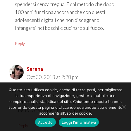
spendersi senza tregua. E dal metodo che dopo
100 anni funziona ancora anche con questi
adolescenti digitali che non disdegnano
infangarsi nei boschi e cucinare sul fuoco.
Reply
Serena
Oct 30, 2018 at 2:28 pm
Questo sito utilizza cookie, anche di terze parti, per migliorare
la tua esperienza di navigazione, gestire la pubblicità e
Non sapevo fossi scout anche tu Clara. Che
compiere analisi statistica del sito. Chiudendo questo banner,
scorrendo questa pagina o cliccando qualunque suo elemento
bello! Grazie per il tuo commento.
acconsenti all’uso dei cookie.
Accetto
Leggi l'informativa
Reply