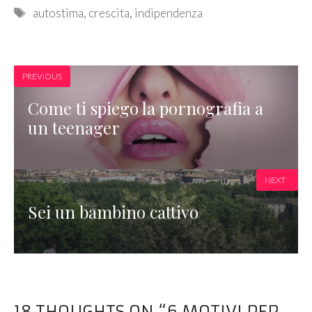
Tags
autostima
,
crescita
,
indipendenza
PREVIOUS
Come ti spiego la pornografia a
un teenager
NEXT
Sei un bambino cattivo