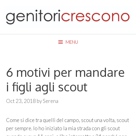
Skip
to
content
MENU
6 motivi per mandare
i figli agli scout
Oct 23, 2018
by
Serena
Come si dice tra quelli del campo, scout una volta, scout
per sempre. Io ho iniziato la mia strada con gli scout